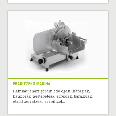
EBAKITZEKO MAKINA
Hainbat janari gordin edo egosi (haragiak,
fianbreak, hestebeteak, errekiak, barazkiak,
etab.) xerratzeko erabiltze[...]