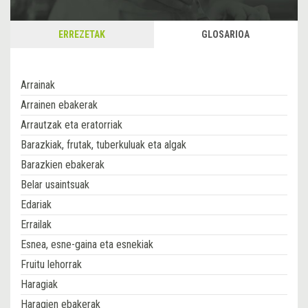
ERREZETAK
GLOSARIOA
Arrainak
Arrainen ebakerak
Arrautzak eta eratorriak
Barazkiak, frutak, tuberkuluak eta algak
Barazkien ebakerak
Belar usaintsuak
Edariak
Errailak
Esnea, esne-gaina eta esnekiak
Fruitu lehorrak
Haragiak
Haragien ebakerak