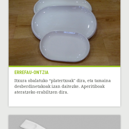
ERREFAU-ONTZIA
Itxura obalatuko “platertxoak" dira, eta tamaina
desberdinetakoak izan daitezke. Aperitiboak
ateratzeko erabiltzen dira.