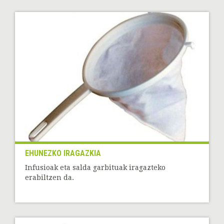
EHUNEZKO IRAGAZKIA
Infusioak eta salda garbituak iragazteko
erabiltzen da.