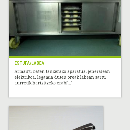
ESTUFA/LABEA
Armairu baten tankerako aparatua, jeneralean
elektrikoa, legamia duten oreak labean sartu
aurretik hartzitzeko erab[...]