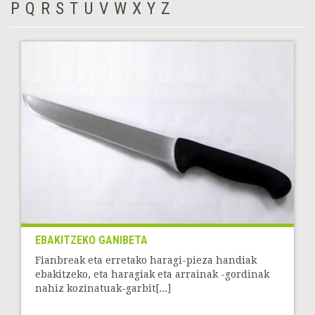
P
Q
R
S
T
U
V
W
X
Y
Z
EBAKITZEKO GANIBETA
Fianbreak eta erretako haragi-pieza handiak
ebakitzeko, eta haragiak eta arrainak -gordinak
nahiz kozinatuak-garbit[...]