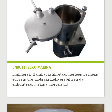
ENBUTITZEKO MAKINA
Erabilerak: Hainbat kalibretako hesteen barnean
edozein ore-mota sartzeko erabiltzen da
enbutitzeko makina, horrela[...]