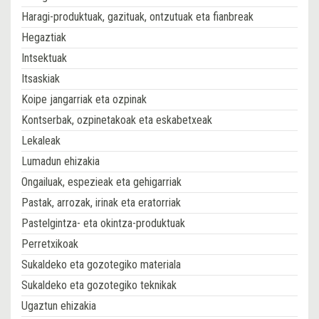
Haragi-produktuak, gazituak, ontzutuak eta fianbreak
Hegaztiak
Intsektuak
Itsaskiak
Koipe jangarriak eta ozpinak
Kontserbak, ozpinetakoak eta eskabetxeak
Lekaleak
Lumadun ehizakia
Ongailuak, espezieak eta gehigarriak
Pastak, arrozak, irinak eta eratorriak
Pastelgintza- eta okintza-produktuak
Perretxikoak
Sukaldeko eta gozotegiko materiala
Sukaldeko eta gozotegiko teknikak
Ugaztun ehizakia