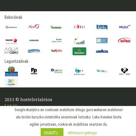
Babesleak
Laguntzaileak
2015 © hostelerialeioa
Log in
Google Analytics-en cookieak erabiltzen ditugu gure webaren erabilerari
eta bisitei buruzko estatistika anonimoak lortzeko. Leku honetan bisita
egiten jarraitzean, cookie-ak erabiltzea onartzen du.
ONARTU
Informazio gehiago