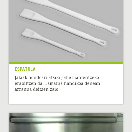
ESPATULA
Jakiak hondoari atxiki gabe mantentzeko
erabiltzen da. Tamaina handikoa denean
arrauna deitzen zaio.