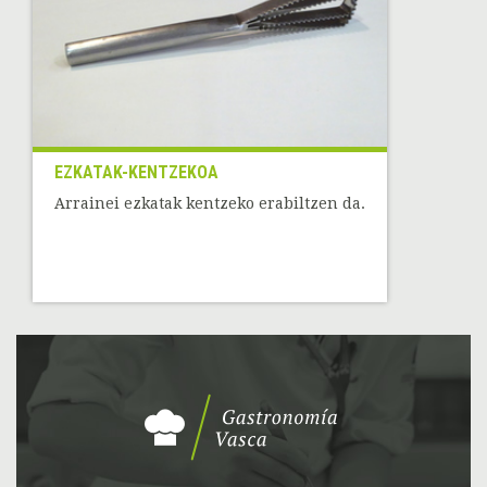
EZKATAK-KENTZEKOA
Arrainei ezkatak kentzeko erabiltzen da.