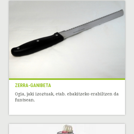
ZERRA-GANIBETA
Ogia, jaki izoztuak, etab. ebakitzeko erabiltzen da
funtsean.