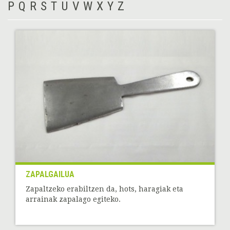
P
Q
R
S
T
U
V
W
X
Y
Z
ZAPALGAILUA
Zapaltzeko erabiltzen da, hots, haragiak eta
arrainak zapalago egiteko.