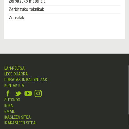
zerbitzuko materiala
Zerbitzuko teknikak
Zerealak
LAN-POLTSA
LEGE-OHARRA
PRIBATASUN BALDINTZAK
KONTAKTUA
SUTONDO
INIKA
GMAIL
IKASLEEN SITEA
IRAKASLEEN SITEA