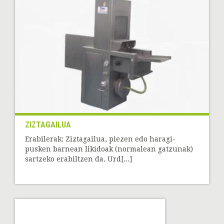
ZIZTAGAILUA
Erabilerak: Ziztagailua, piezen edo haragi-
pusken barnean likidoak (normalean gatzunak)
sartzeko erabiltzen da. Urd[...]