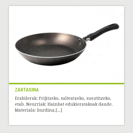
ZARTAGINA
Erabilerak: Frijitzeko, salteatzeko, sueztitzeko,
etab. Neurriak: Hainbat edukieratakoak daude.
Materiala: burdina,[...]