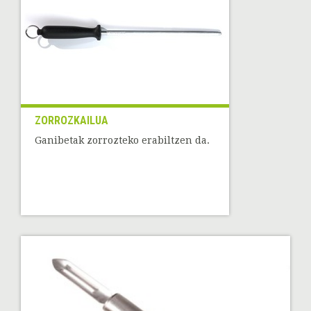
ZORROZKAILUA
Ganibetak zorrozteko erabiltzen da.