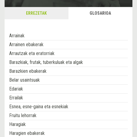
ERREZETAK
GLOSARIOA
Arrainak
Arrainen ebakerak
Arrautzak eta eratorriak
Barazkiak, frutak, tuberkuluak eta algak
Barazkien ebakerak
Belar usaintsuak
Edariak
Errailak
Esnea, esne-gaina eta esnekiak
Fruitu lehorrak
Haragiak
Haragien ebakerak