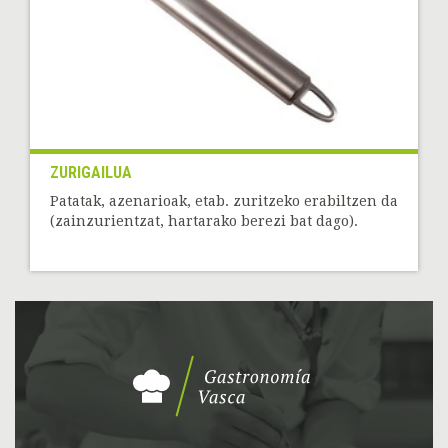
ZURIGAILUA
Patatak, azenarioak, etab. zuritzeko erabiltzen da
(zainzurientzat, hartarako berezi bat dago).