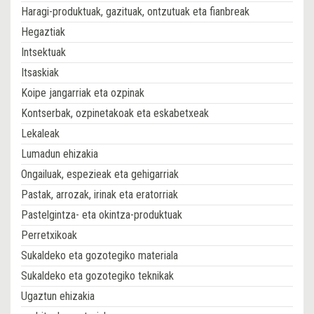
Haragi-produktuak, gazituak, ontzutuak eta fianbreak
Hegaztiak
Intsektuak
Itsaskiak
Koipe jangarriak eta ozpinak
Kontserbak, ozpinetakoak eta eskabetxeak
Lekaleak
Lumadun ehizakia
Ongailuak, espezieak eta gehigarriak
Pastak, arrozak, irinak eta eratorriak
Pastelgintza- eta okintza-produktuak
Perretxikoak
Sukaldeko eta gozotegiko materiala
Sukaldeko eta gozotegiko teknikak
Ugaztun ehizakia