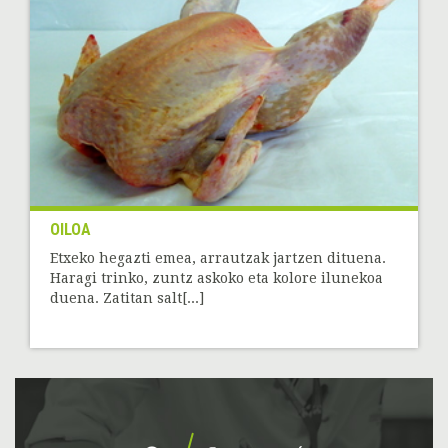
OILOA
Etxeko hegazti emea, arrautzak jartzen dituena.
Haragi trinko, zuntz askoko eta kolore ilunekoa
duena. Zatitan salt[...]