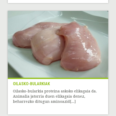
OILASKO-BULARKIAK
Oilasko-bularkia proteina askoko elikagaia da.
Animalia jatorria duen elikagaia denez,
beharrezko ditugun aminoazid[...]