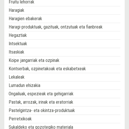
Fruitu lehorrak
Haragiak
Haragien ebakerak
Haragi-produktuak, gazituak, ontzutuak eta fianbreak
Hegaztiak
Intsektuak
Itsaskiak
Koipe jangarriak eta ozpinak
Kontserbak, ozpinetakoak eta eskabetxeak
Lekaleak
Lumadun ehizakia
Ongailuak, espezieak eta gehigarriak
Pastak, arrozak, irinak eta eratorriak
Pastelgintza- eta okintza-produktuak
Perretxikoak
Sukaldeko eta gozotegiko materiala