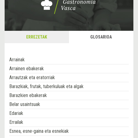
ERREZETAK
GLOSARIOA
Arrainak
Arrainen ebakerak
Arrautzak eta eratorriak
Barazkiak, frutak, tuberkuluak eta algak
Barazkien ebakerak
Belar usaintsuak
Edariak
Errailak
Esnea, esne-gaina eta esnekiak