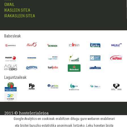
GMAIL
IKASLEEN SITEA
IRAKASLEEN SITEA
Babesleak
Laguntzaileak
2015 © hostelerialeioa
Log in
Google Analytics-en cookieak erabiltzen ditugu gure webaren erabilerari
eta bisitei buruzko estatistika anonimoak lortzeko. Leku honetan bisita