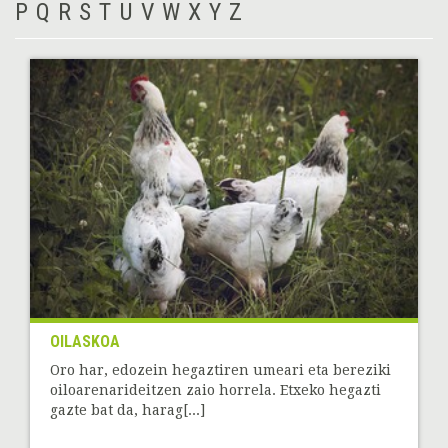
P
Q
R
S
T
U
V
W
X
Y
Z
OILASKOA
Oro har, edozein hegaztiren umeari eta bereziki
oiloarenarideitzen zaio horrela. Etxeko hegazti
gazte bat da, harag[...]