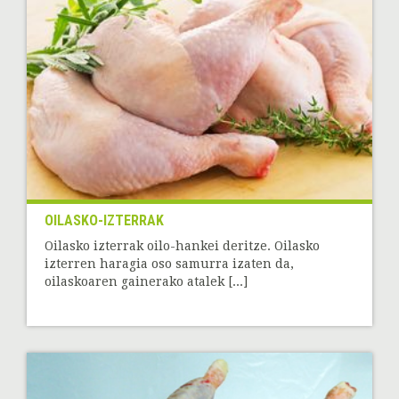
OILASKO-IZTERRAK
Oilasko izterrak oilo-hankei deritze. Oilasko
izterren haragia oso samurra izaten da,
oilaskoaren gainerako atalek [...]