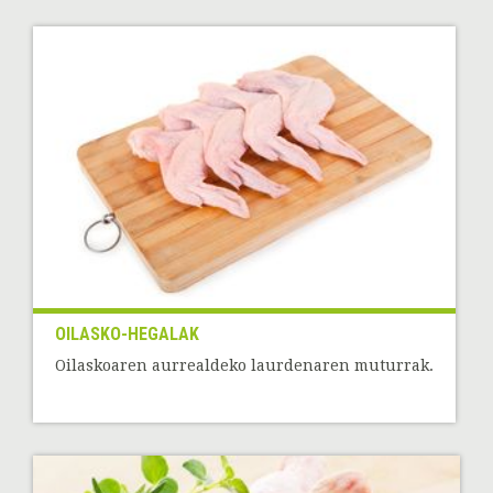
OILASKO-HEGALAK
Oilaskoaren aurrealdeko laurdenaren muturrak.