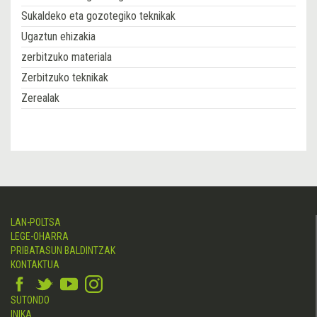
Sukaldeko eta gozotegiko teknikak
Ugaztun ehizakia
zerbitzuko materiala
Zerbitzuko teknikak
Zerealak
LAN-POLTSA
LEGE-OHARRA
PRIBATASUN BALDINTZAK
KONTAKTUA
SUTONDO
INIKA