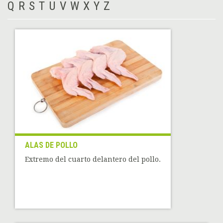
Q
R
S
T
U
V
W
X
Y
Z
ALAS DE POLLO
Extremo del cuarto delantero del pollo.