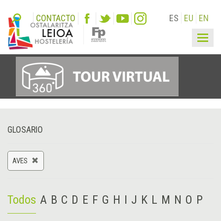
CONTACTO
ES
EU
EN
Togg
navig
GLOSARIO
AVES
Todos
A
B
C
D
E
F
G
H
I
J
K
L
M
N
O
P