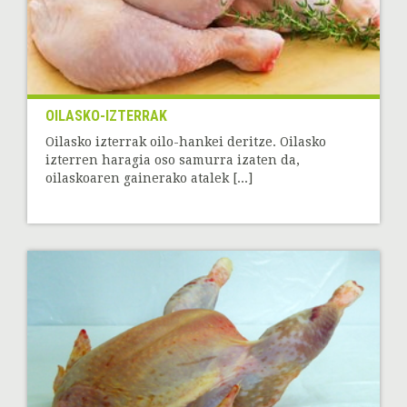
OILASKO-IZTERRAK
Oilasko izterrak oilo-hankei deritze. Oilasko
izterren haragia oso samurra izaten da,
oilaskoaren gainerako atalek [...]