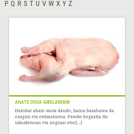
P
Q
R
S
T
U
V
W
X
Y
Z
AHATE OSOA GIBELAREKIN
Hainbat ahate-mota daude, baina basahatea da
ezagun eta estimatuena. Paseko hegaztia da:
udazkenean eta neguan etor[...]