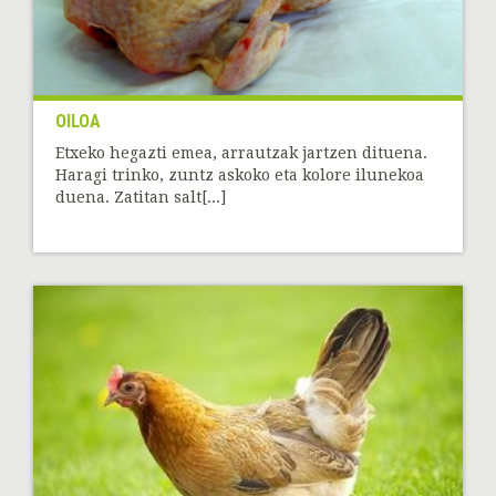
OILOA
Etxeko hegazti emea, arrautzak jartzen dituena.
Haragi trinko, zuntz askoko eta kolore ilunekoa
duena. Zatitan salt[...]