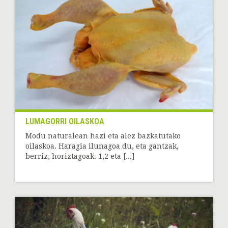
LUMAGORRI OILASKOA
Modu naturalean hazi eta alez bazkatutako
oilaskoa. Haragia ilunagoa du, eta gantzak,
berriz, horiztagoak. 1,2 eta [...]