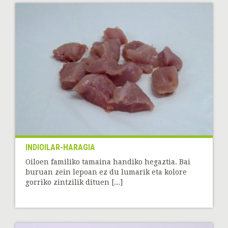
INDIOILAR-HARAGIA
Oiloen familiko tamaina handiko hegaztia. Bai
buruan zein lepoan ez du lumarik eta kolore
gorriko zintzilik dituen [...]