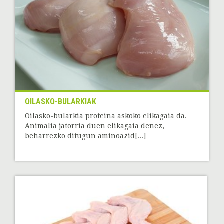
OILASKO-BULARKIAK
Oilasko-bularkia proteina askoko elikagaia da.
Animalia jatorria duen elikagaia denez,
beharrezko ditugun aminoazid[...]