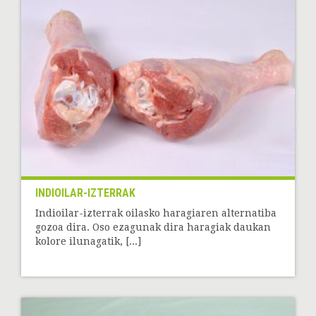
INDIOILAR-IZTERRAK
Indioilar-izterrak oilasko haragiaren alternatiba
gozoa dira. Oso ezagunak dira haragiak daukan
kolore ilunagatik, [...]