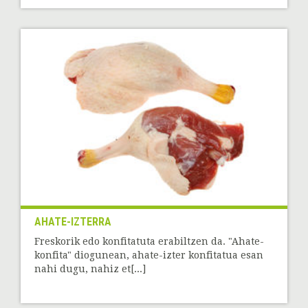
AHATE-IZTERRA
Freskorik edo konfitatuta erabiltzen da. "Ahate-
konfita" diogunean, ahate-izter konfitatua esan
nahi dugu, nahiz et[...]