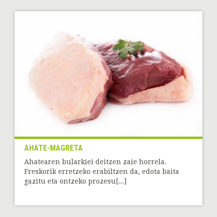
AHATE-MAGRETA
Ahatearen bularkiei deitzen zaie horrela.
Freskorik erretzeko erabiltzen da, edota baita
gazitu eta ontzeko prozesu[...]