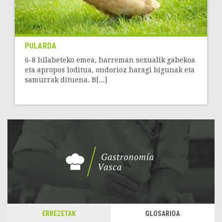
PULARDA
6-8 hilabeteko emea, harreman sexualik gabekoa
eta apropos loditua, ondorioz haragi bigunak eta
samurrak dituena. B[...]
ERREZETAK
GLOSARIOA