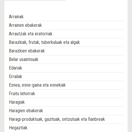
Arrainak
Arrainen ebakerak
Arrautzak eta eratorriak
Barazkiak, frutak, tuberkuluak eta algak
Barazkien ebakerak
Belar usaintsuak
Edariak
Errailak
Esnea, esne-gaina eta esnekiak
Fruitu lehorrak
Haragiak
Haragien ebakerak
Haragi-produktuak, gazituak, ontzutuak eta fianbreak
Hegaztiak