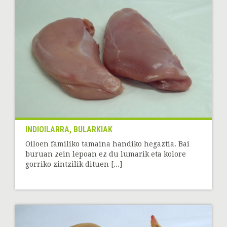
INDIOILARRA, BULARKIAK
Oiloen familiko tamaina handiko hegaztia. Bai
buruan zein lepoan ez du lumarik eta kolore
gorriko zintzilik dituen [...]