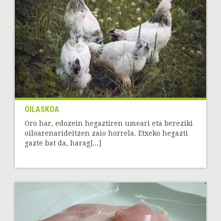
OILASKOA
Oro har, edozein hegaztiren umeari eta bereziki
oiloarenarideitzen zaio horrela. Etxeko hegazti
gazte bat da, harag[...]