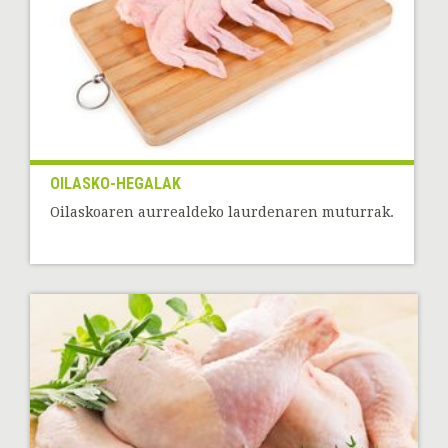
OILASKO-HEGALAK
Oilaskoaren aurrealdeko laurdenaren muturrak.