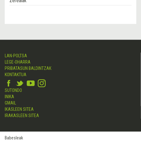
Zerealak
LAN-POLTSA
LEGE-OHARRA
PRIBATASUN BALDINTZAK
KONTAKTUA
SUTONDO
INIKA
GMAIL
IKASLEEN SITEA
IRAKASLEEN SITEA
Babesleak