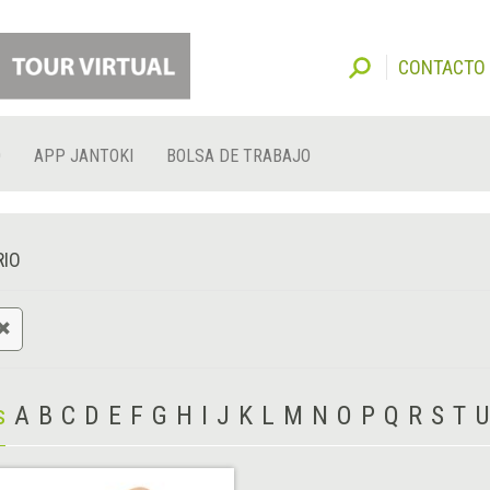
CONTACTO
O
APP JANTOKI
BOLSA DE TRABAJO
RIO
s
A
B
C
D
E
F
G
H
I
J
K
L
M
N
O
P
Q
R
S
T
U