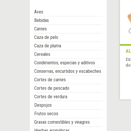
Aves
Bebidas
Carnes
Caza de pelo
Caza de pluma
AL
Cereales
Ex
Condimentos, especias y aditivos
de
Conservas, encurtidos y escabeches
Cortes de carnes
Cortes de pescado
Cortes de verdura
Despojos
Frutos secos
Grasas comestibles y vinagres
Hierbas aromáticas