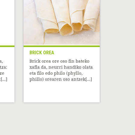
BRICK OREA
a,
Brick orea ore oso fin bateko
tza:
xafla da, neurri handiko olata
ze
eta filo edo philo (phyllo,
...]
phillo) orearen oso antzek[...]