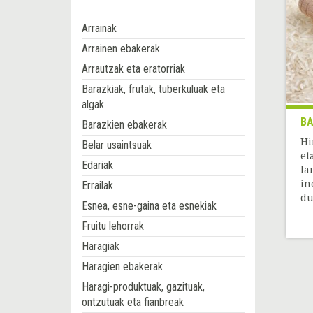
Arrainak
Arrainen ebakerak
Arrautzak eta eratorriak
Barazkiak, frutak, tuberkuluak eta
algak
BA
Barazkien ebakerak
Hi
Belar usaintsuak
et
Edariak
la
in
Errailak
du[
Esnea, esne-gaina eta esnekiak
Fruitu lehorrak
Haragiak
Haragien ebakerak
Haragi-produktuak, gazituak,
ontzutuak eta fianbreak