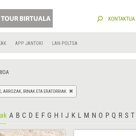
KONTAKTUA
EAK
APP JANTOKI
LAN-POLTSA
RIOA
, ARROZAK, IRINAK ETA ERATORRIAK
iak
A
B
C
D
E
F
G
H
I
J
K
L
M
N
O
P
Q
R
S
T