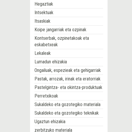
Hegaztiak
Intsektuak
Itsaskiak
Koipe jangarriak eta ozpinak
Kontserbak, ozpinetakoak eta
eskabetxeak
Lekaleak
Lumadun ehizakia
Ongailuak, espezieak eta gehigarriak
Pastak, arrozak, irinak eta eratorriak
Pastelgintza- eta okintza-produktuak
Perretxikoak
Sukaldeko eta gozotegiko materiala
Sukaldeko eta gozotegiko teknikak
Ugaztun ehizakia
zerbitzuko materiala