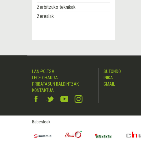
Zerbitzuko teknikak
Zerealak
LAN-POLTSA
SUTONDO
LEGE-OHARRA
INIKA
PRIBATASUN BALDINTZAK
GMAIL
KONTAKTUA
Babesleak