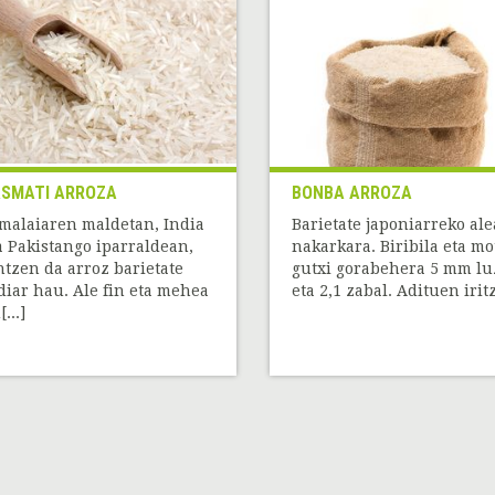
SMATI ARROZA
BONBA ARROZA
malaiaren maldetan, India
Barietate japoniarreko ale
a Pakistango iparraldean,
nakarkara. Biribila eta mo
ntzen da arroz barietate
gutxi gorabehera 5 mm lu
diar hau. Ale fin eta mehea
eta 2,1 zabal. Adituen iritz[
...]