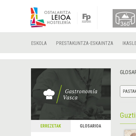
ESKOLA
PRESTAKUNTZA-ESKAINTZA
IKASL
GLOSA
PASTAK
Guzt
ERREZETAK
GLOSARIOA