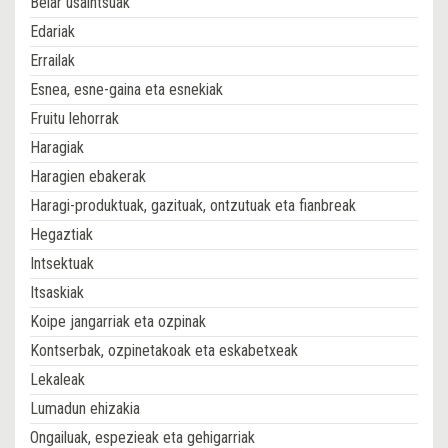
Belar usaintsuak
Edariak
Errailak
Esnea, esne-gaina eta esnekiak
Fruitu lehorrak
Haragiak
Haragien ebakerak
Haragi-produktuak, gazituak, ontzutuak eta fianbreak
Hegaztiak
Intsektuak
Itsaskiak
Koipe jangarriak eta ozpinak
Kontserbak, ozpinetakoak eta eskabetxeak
Lekaleak
Lumadun ehizakia
Ongailuak, espezieak eta gehigarriak