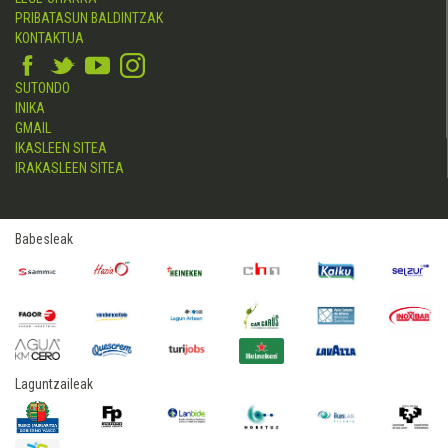
PRIBATASUN BALDINTZAK
KONTAKTUA
SUTONDO
INIKA
GMAIL
IKASLEEN SITEA
IRAKASLEEN SITEA
Babesleak
Laguntzaileak