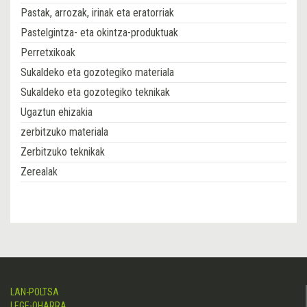
Pastak, arrozak, irinak eta eratorriak
Pastelgintza- eta okintza-produktuak
Perretxikoak
Sukaldeko eta gozotegiko materiala
Sukaldeko eta gozotegiko teknikak
Ugaztun ehizakia
zerbitzuko materiala
Zerbitzuko teknikak
Zerealak
LAN-POLTSA
LEGE-OHARRA