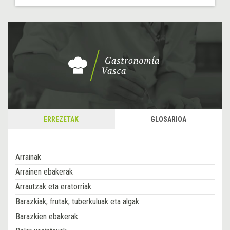
ERREZETAK
GLOSARIOA
Arrainak
Arrainen ebakerak
Arrautzak eta eratorriak
Barazkiak, frutak, tuberkuluak eta algak
Barazkien ebakerak