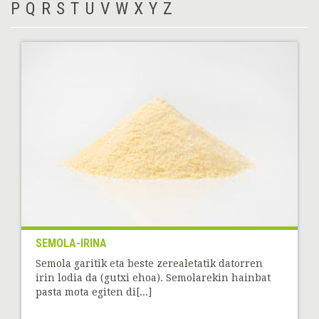
P
Q
R
S
T
U
V
W
X
Y
Z
SEMOLA-IRINA
Semola garitik eta beste zerealetatik datorren
irin lodia da (gutxi ehoa). Semolarekin hainbat
pasta mota egiten di[...]