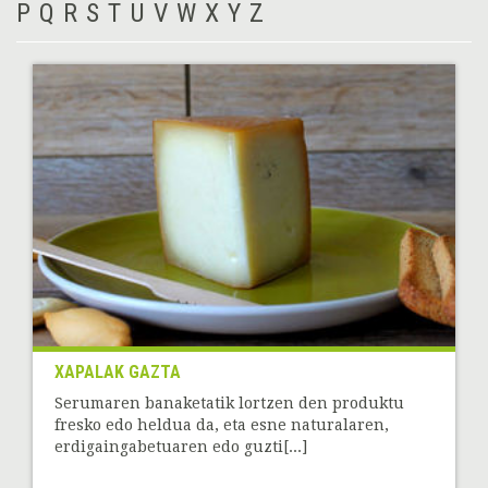
P
Q
R
S
T
U
V
W
X
Y
Z
XAPALAK GAZTA
Serumaren banaketatik lortzen den produktu
fresko edo heldua da, eta esne naturalaren,
erdigaingabetuaren edo guzti[...]