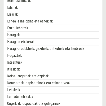
Belar usaintsuak
Edariak
Errailak
Esnea, esne-gaina eta esnekiak
Fruitu lehorrak
Haragiak
Haragien ebakerak
Haragi-produktuak, gazituak, ontzutuak eta fianbreak
Hegaztiak
Intsektuak
Itsaskiak
Koipe jangarriak eta ozpinak
Kontserbak, ozpinetakoak eta eskabetxeak
Lekaleak
Lumadun ehizakia
Ongailuak, espezieak eta gehigarriak