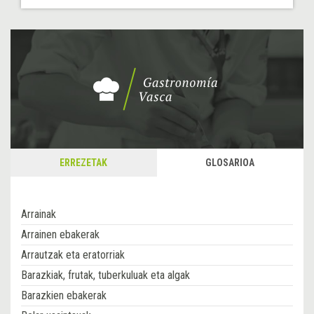
ERREZETAK
GLOSARIOA
Arrainak
Arrainen ebakerak
Arrautzak eta eratorriak
Barazkiak, frutak, tuberkuluak eta algak
Barazkien ebakerak