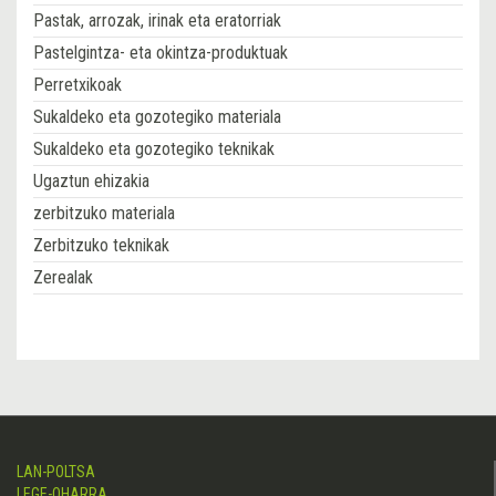
Pastak, arrozak, irinak eta eratorriak
Pastelgintza- eta okintza-produktuak
Perretxikoak
Sukaldeko eta gozotegiko materiala
Sukaldeko eta gozotegiko teknikak
Ugaztun ehizakia
zerbitzuko materiala
Zerbitzuko teknikak
Zerealak
LAN-POLTSA
LEGE-OHARRA