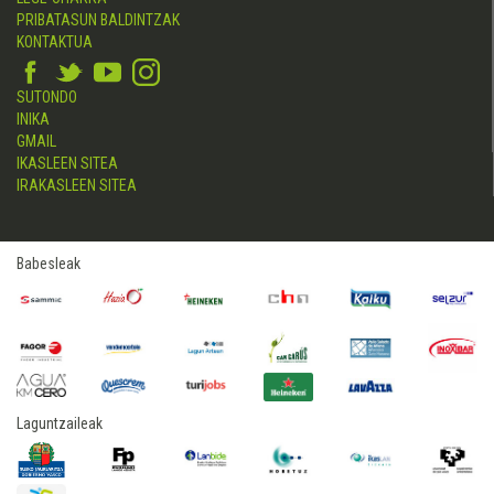
PRIBATASUN BALDINTZAK
KONTAKTUA
SUTONDO
INIKA
GMAIL
IKASLEEN SITEA
IRAKASLEEN SITEA
Babesleak
Laguntzaileak