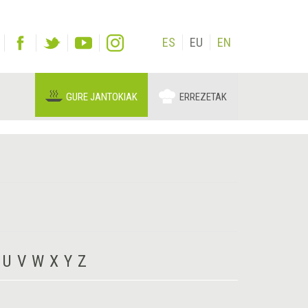
ES
EU
EN
GURE JANTOKIAK
ERREZETAK
U
V
W
X
Y
Z