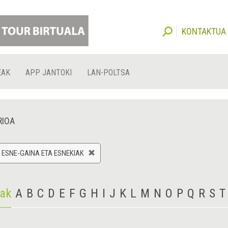
KONTAKTUA
EAK
APP JANTOKI
LAN-POLTSA
RIOA
 ESNE-GAINA ETA ESNEKIAK
iak
A
B
C
D
E
F
G
H
I
J
K
L
M
N
O
P
Q
R
S
T