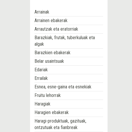
Arrainak
Arrainen ebakerak
Arrautzak eta eratorriak
Barazkiak, frutak, tuberkuluak eta
algak
Barazkien ebakerak
Belar usaintsuak
Edariak
Errailak
Esnea, esne-gaina eta esnekiak
Fruitu lehorrak
Haragiak
Haragien ebakerak
Haragi-produktuak, gazituak,
ontzutuak eta fianbreak