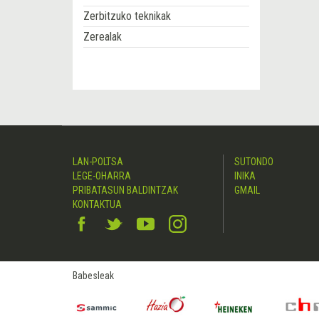
Zerbitzuko teknikak
Zerealak
LAN-POLTSA
SUTONDO
LEGE-OHARRA
INIKA
PRIBATASUN BALDINTZAK
GMAIL
KONTAKTUA
Babesleak