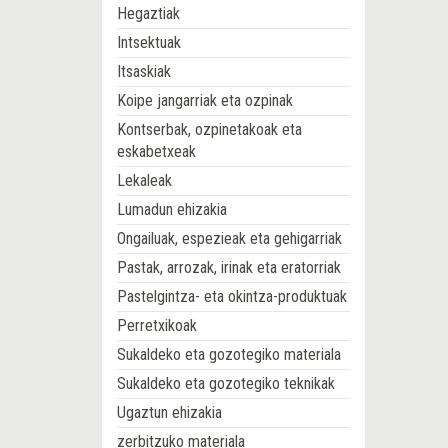
Hegaztiak
Intsektuak
Itsaskiak
Koipe jangarriak eta ozpinak
Kontserbak, ozpinetakoak eta
eskabetxeak
Lekaleak
Lumadun ehizakia
Ongailuak, espezieak eta gehigarriak
Pastak, arrozak, irinak eta eratorriak
Pastelgintza- eta okintza-produktuak
Perretxikoak
Sukaldeko eta gozotegiko materiala
Sukaldeko eta gozotegiko teknikak
Ugaztun ehizakia
zerbitzuko materiala