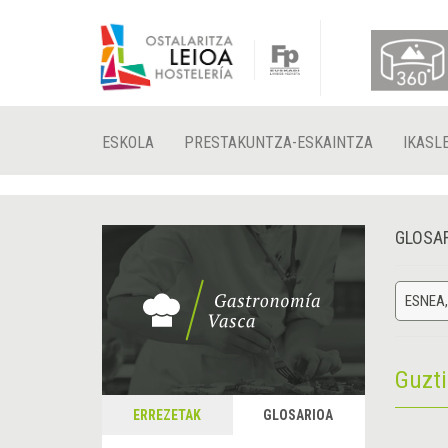
ESKOLA
PRESTAKUNTZA-ESKAINTZA
IKASL
GLOSA
ESNEA,
Guzt
ERREZETAK
GLOSARIOA