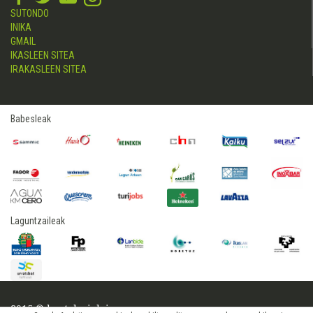
SUTONDO
INIKA
GMAIL
IKASLEEN SITEA
IRAKASLEEN SITEA
Babesleak
Laguntzaileak
2015 © hostelerialeioa