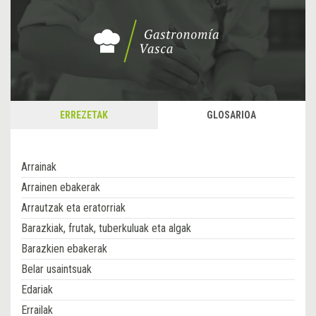
ERREZETAK
GLOSARIOA
Arrainak
Arrainen ebakerak
Arrautzak eta eratorriak
Barazkiak, frutak, tuberkuluak eta algak
Barazkien ebakerak
Belar usaintsuak
Edariak
Errailak