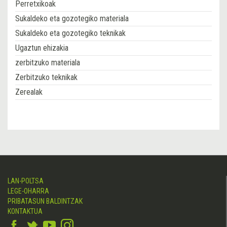
Perretxikoak
Sukaldeko eta gozotegiko materiala
Sukaldeko eta gozotegiko teknikak
Ugaztun ehizakia
zerbitzuko materiala
Zerbitzuko teknikak
Zerealak
LAN-POLTSA
LEGE-OHARRA
PRIBATASUN BALDINTZAK
KONTAKTUA