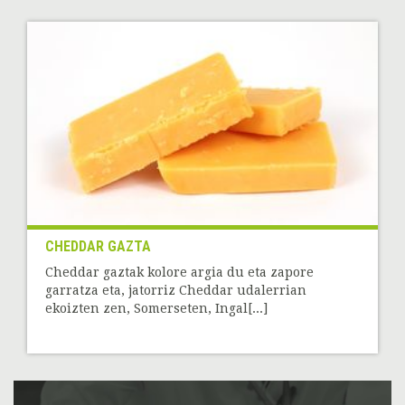
CHEDDAR GAZTA
Cheddar gaztak kolore argia du eta zapore
garratza eta, jatorriz Cheddar udalerrian
ekoizten zen, Somerseten, Ingal[...]