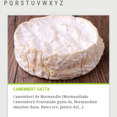
P
Q
R
S
T
U
V
W
X
Y
Z
CAMEMBERT GAZTA
Camembert de Normandie (Normandiako
Camembert) Frantziako gazta da, Normandian
ekoizten dena. Batez ere, jatorri-de[...]