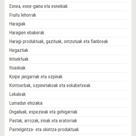
Esnea, esne-gaina eta esnekiak
Fruitu lehorrak
Haragiak
Haragien ebakerak
Haragi-produktuak, gazituak, ontzutuak eta fianbreak
Hegaztiak
Intsektuak
Itsaskiak
Koipe jangarriak eta ozpinak
Kontserbak, ozpinetakoak eta eskabetxeak
Lekaleak
Lumadun ehizakia
Ongailuak, espezieak eta gehigarriak
Pastak, arrozak, irinak eta eratorriak
Pastelgintza- eta okintza-produktuak