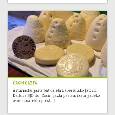
CASIN GAZTA
Asturiasko gazta bat da eta Babestutako Jatorri
Deitura BJD du. Casin gazta pasteurizatu gabeko
esne osoarekin pres[...]