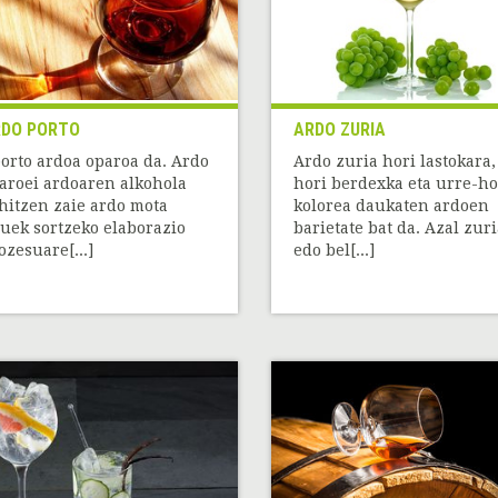
DO PORTO
ARDO ZURIA
orto ardoa oparoa da. Ardo
Ardo zuria hori lastokara,
aroei ardoaren alkohola
hori berdexka eta urre-ho
hitzen zaie ardo mota
kolorea daukaten ardoen
uek sortzeko elaborazio
barietate bat da. Azal zur
ozesuare[...]
edo bel[...]