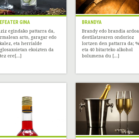
EFEATER GINA
BRANDYA
ziz egindako pattarra da,
Brandy edo brandia ardoa
rmalean arto, garagar edo
destilatzearen ondorioz
kalez, eta herrialde
lortzen den pattarra da; 
glosaxoietan ekoizten da
eta 40 bitarteko alkohol
tez ere[...]
bolumena du [...]