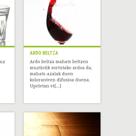
ARDO BELTZA
tuz
Ardo beltza mahats beltzen
muztiotik sortutako ardoa da,
mahats-azalak duen
koloranteen difusioa duena.
Upeletan et[...]