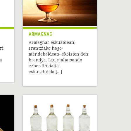
ARMAGNAC
Armagnac eskualdean,
ri
Frantziako hego-
mendebaldean, ekoizten den
ia
brandya. Lau mahatsondo
ezberdinetatik
eskuratutako[...]