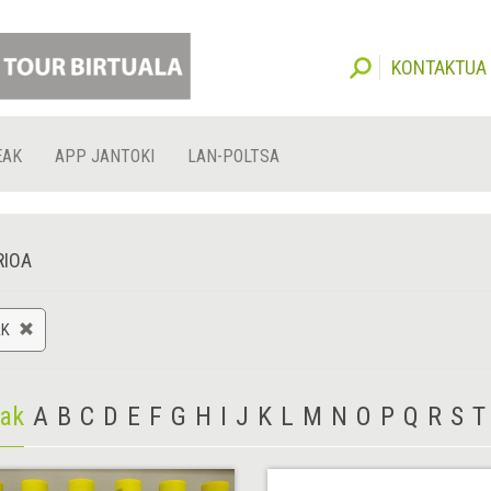
KONTAKTUA
EAK
APP JANTOKI
LAN-POLTSA
RIOA
AK
iak
A
B
C
D
E
F
G
H
I
J
K
L
M
N
O
P
Q
R
S
T