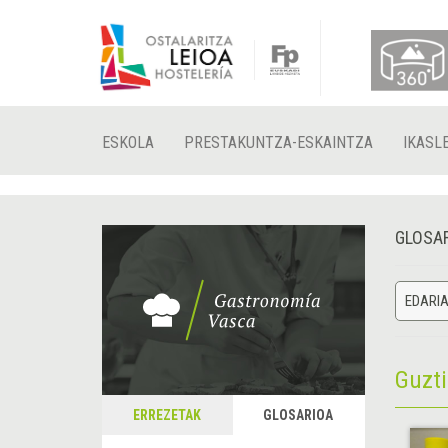
ESKOLA
PRESTAKUNTZA-ESKAINTZA
IKASL
GLOSA
EDARI
Guzt
ERREZETAK
GLOSARIOA