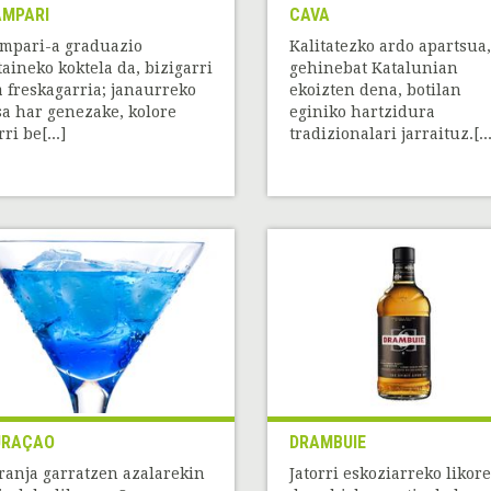
MPARI
CAVA
mpari-a graduazio
Kalitatezko ardo apartsua,
taineko koktela da, bizigarri
gehinebat Katalunian
a freskagarria; janaurreko
ekoizten dena, botilan
sa har genezake, kolore
eginiko hartzidura
ri be[...]
tradizionalari jarraituz.[...
URAÇAO
DRAMBUIE
ranja garratzen azalarekin
Jatorri eskoziarreko likor