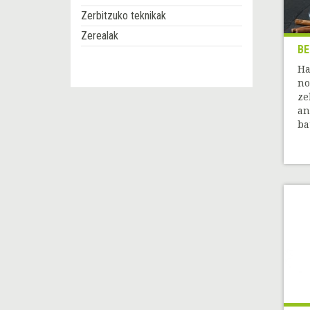
Zerbitzuko teknikak
Zerealak
BE
Ha
no
ze
an
ba