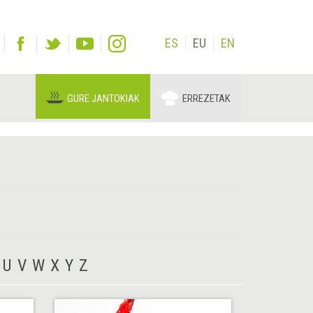
ES
EU
EN
GURE JANTOKIAK
ERREZETAK
U
V
W
X
Y
Z