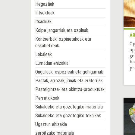
Hegaztiak
Intsektuak
Itsaskiak
Koipe jangarriak eta ozpinak
AR
Kontserbak, ozpinetakoak eta
Op
eskabetxeak
op
Lekaleak
ge
ha
Lumadun ehizakia
pr
Ongailuak, espezieak eta gehigarriak
Pastak, arrozak, irinak eta eratorriak
Pastelgintza- eta okintza-produktuak
Perretxikoak
Sukaldeko eta gozotegiko materiala
Sukaldeko eta gozotegiko teknikak
Ugaztun ehizakia
zerbitzuko materiala