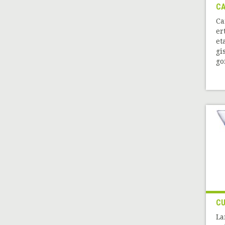
CA
Ca
er
et
gi
gor
C
La