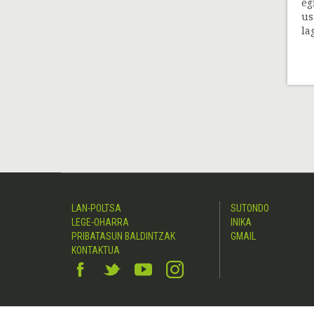
eg
us
la
LAN-POLTSA
SUTONDO
LEGE-OHARRA
INIKA
PRIBATASUN BALDINTZAK
GMAIL
KONTAKTUA