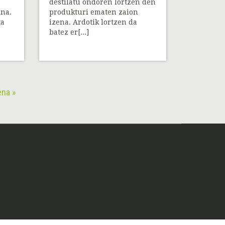
destilatu ondoren lortzen den
ina.
produkturi ematen zaion
ta
izena. Ardotik lortzen da
batez er[...]
na »