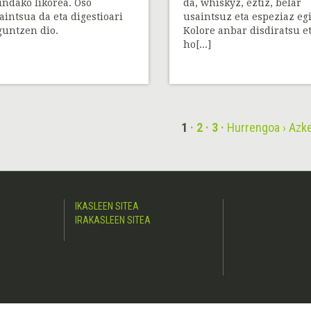
indako likorea. Oso
da, whiskyz, eztiz, belar
aintsua da eta digestioari
usaintsuz eta espeziaz eg
guntzen dio.
Kolore anbar disdiratsu e
ho[...]
1
2
3
Hurrengoa ›
Azke
IKASLEEN SITEA
IRAKASLEEN SITEA