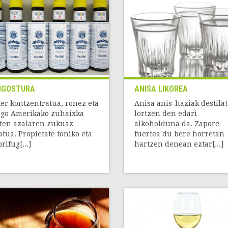
NGOSTURA
ANISA LIKOREA
ter kontzentratua, ronez eta
Anisa anis-haziak destila
go Amerikako zuhaixka
lortzen den edari
ten azalaren zukuaz
alkoholduna da. Zapore
atua. Propietate toniko eta
fuertea du bere horretan
rifug[...]
hartzen denean eztar[...]