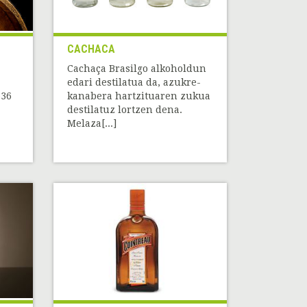
CACHACA
Cachaça Brasilgo alkoholdun
edari destilatua da, azukre-
%36
kanabera hartzituaren zukua
destilatuz lortzen dena.
Melaza[...]