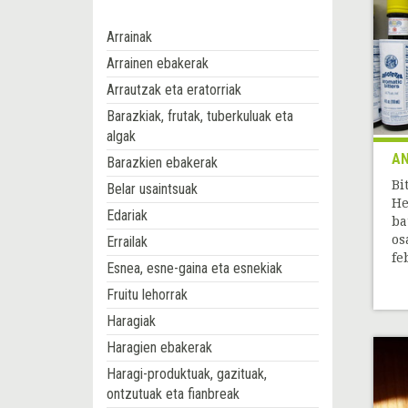
Arrainak
Arrainen ebakerak
Arrautzak eta eratorriak
Barazkiak, frutak, tuberkuluak eta
algak
A
Barazkien ebakerak
Bi
Belar usaintsuak
He
Edariak
ba
os
Errailak
feb
Esnea, esne-gaina eta esnekiak
Fruitu lehorrak
Haragiak
Haragien ebakerak
Haragi-produktuak, gazituak,
ontzutuak eta fianbreak