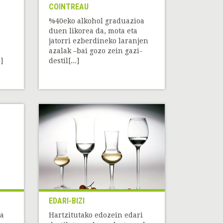
COINTREAU
%40eko alkohol graduazioa
duen likorea da, mota eta
jatorri ezberdineko laranjen
azalak –bai gozo zein gazi-
]
destil[...]
EDARI-BIZI
ea
Hartzitutako edozein edari