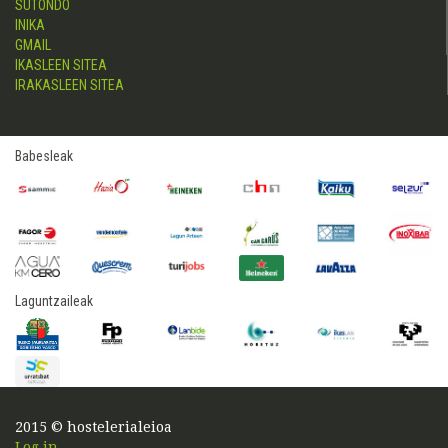
SUTONDO
INIKA
GMAIL
IKASLEEN SITEA
IRAKASLEEN SITEA
Babesleak
Laguntzaileak
2015 © hostelerialeioa
Log in