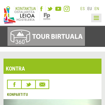
KONTAKTUA
ES
EU
EN
Togg
navig
KONTRA
KONPARTITU
&lsaquo;
Hurr