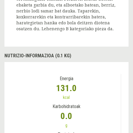
ebaketa garbia du, eta alboetako batean, berriz,
nerbio lodi samar bat dauka. Taparekin,
koxkorrarekin eta kontrarribarekin batera,
harategietan hanka edo bola deitzen diotena
osatzen du. Lehenengo B kategoriako pieza da.
NUTRIZIO-INFORMAZIOA (0.1 KG)
Energia
131.0
kcal
Karbohidratoak
0.0
g