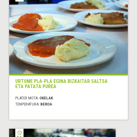
URTUME PLA-PLA EGINA BIZKAITAR SALTSA
ETA PATATA PUREA
PLATER MOTA:
OKELAK
TENPERATURA:
BEROA