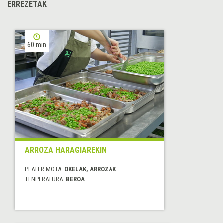
ERREZETAK
60 min
ARROZA HARAGIAREKIN
PLATER MOTA:
OKELAK, ARROZAK
TENPERATURA:
BEROA