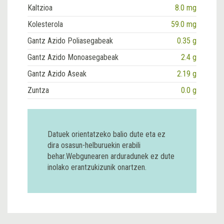
Kaltzioa
8.0 mg
Kolesterola
59.0 mg
Gantz Azido Poliasegabeak
0.35 g
Gantz Azido Monoasegabeak
2.4 g
Gantz Azido Aseak
2.19 g
Zuntza
0.0 g
Datuek orientatzeko balio dute eta ez
dira osasun-helburuekin erabili
behar.Webgunearen arduradunek ez dute
inolako erantzukizunik onartzen.