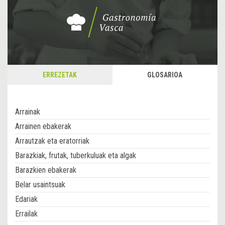
ERREZETAK
GLOSARIOA
Arrainak
Arrainen ebakerak
Arrautzak eta eratorriak
Barazkiak, frutak, tuberkuluak eta algak
Barazkien ebakerak
Belar usaintsuak
Edariak
Errailak