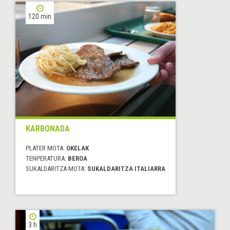
120 min
KARBONADA
PLATER MOTA:
OKELAK
TENPERATURA:
BEROA
SUKALDARITZA MOTA:
SUKALDARITZA ITALIARRA
3 h