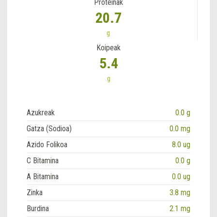
Proteinak
20.7
g
Koipeak
5.4
g
Azukreak
0.0 g
Gatza (Sodioa)
0.0 mg
Azido Folikoa
8.0 ug
C Bitamina
0.0 g
A Bitamina
0.0 ug
Zinka
3.8 mg
Burdina
2.1 mg