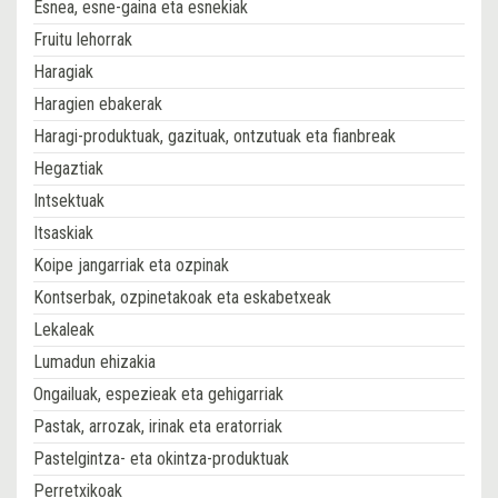
Esnea, esne-gaina eta esnekiak
Fruitu lehorrak
Haragiak
Haragien ebakerak
Haragi-produktuak, gazituak, ontzutuak eta fianbreak
Hegaztiak
Intsektuak
Itsaskiak
Koipe jangarriak eta ozpinak
Kontserbak, ozpinetakoak eta eskabetxeak
Lekaleak
Lumadun ehizakia
Ongailuak, espezieak eta gehigarriak
Pastak, arrozak, irinak eta eratorriak
Pastelgintza- eta okintza-produktuak
Perretxikoak