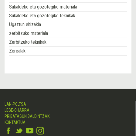
Sukaldeko eta gozotegiko materiala
Sukaldeko eta gozotegiko teknikak
Ugaztun ehizakia
zerbitzuko materiala
Zerbitzuko teknikak
Zerealak
LAN-POLTSA
LEGE-OHARRA
PRIBATASUN BALDINTZAK
KONTAKTUA