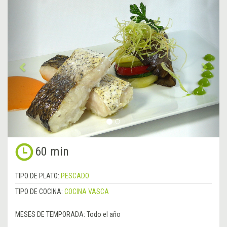
&lsaquo;
Sigu
Anterior
&rsa
60 min
TIPO DE PLATO:
PESCADO
TIPO DE COCINA:
COCINA VASCA
MESES DE TEMPORADA:
Todo el año