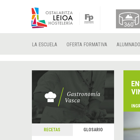
LA ESCUELA
OFERTA FORMATIVA
ALUMNAD
EN
VI
ING
&
A
RECETAS
GLOSARIO