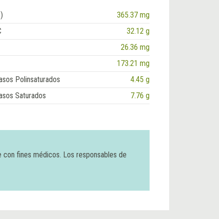
)
365.37 mg
C
32.12 g
26.36 mg
173.21 mg
asos Polinsaturados
4.45 g
asos Saturados
7.76 g
e con fines médicos. Los responsables de