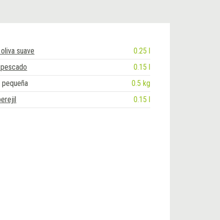
 oliva suave
0.25 l
 pescado
0.15 l
a pequeña
0.5 kg
erejil
0.15 l