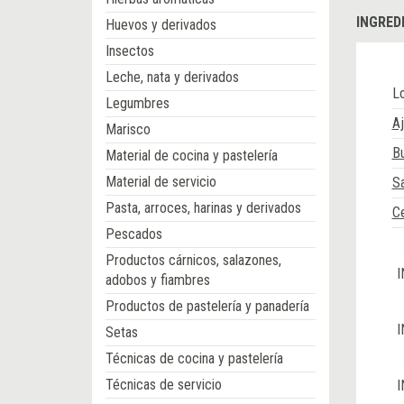
INGRED
Huevos y derivados
Insectos
Leche, nata y derivados
L
Legumbres
A
Marisco
B
Material de cocina y pastelería
Material de servicio
S
Pasta, arroces, harinas y derivados
Ce
Pescados
Productos cárnicos, salazones,
I
adobos y fiambres
Productos de pastelería y panadería
I
Setas
Técnicas de cocina y pastelería
Técnicas de servicio
I