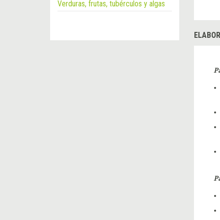
Verduras, frutas, tubérculos y algas
ELABOR
P
P