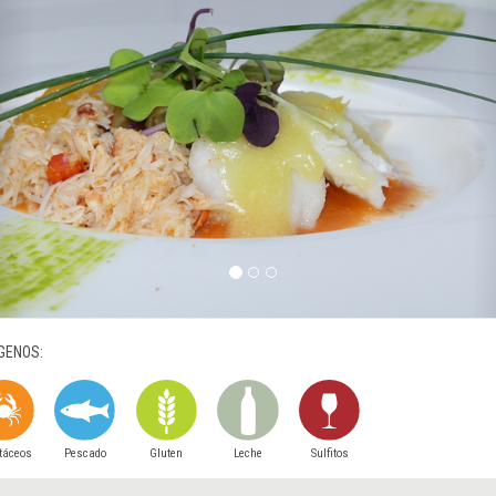
GENOS:
táceos
Pescado
Gluten
Leche
Sulfitos