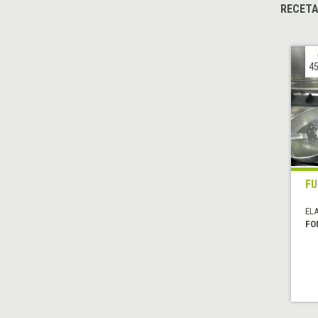
RECETA
45
FU
EL
FO