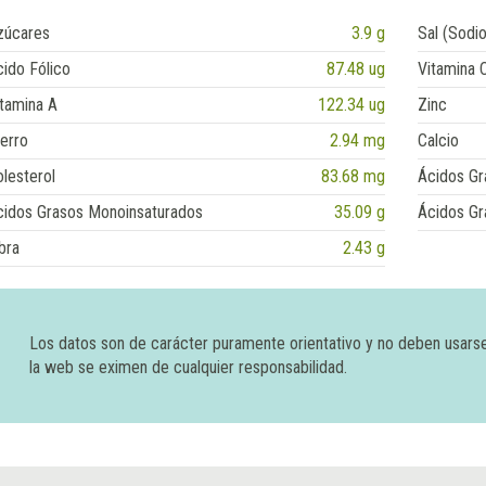
zúcares
3.9 g
Sal (Sodio
ido Fólico
87.48 ug
Vitamina 
tamina A
122.34 ug
Zinc
erro
2.94 mg
Calcio
lesterol
83.68 mg
Ácidos Gr
cidos Grasos Monoinsaturados
35.09 g
Ácidos Gr
bra
2.43 g
Los datos son de carácter puramente orientativo y no deben usars
la web se eximen de cualquier responsabilidad.