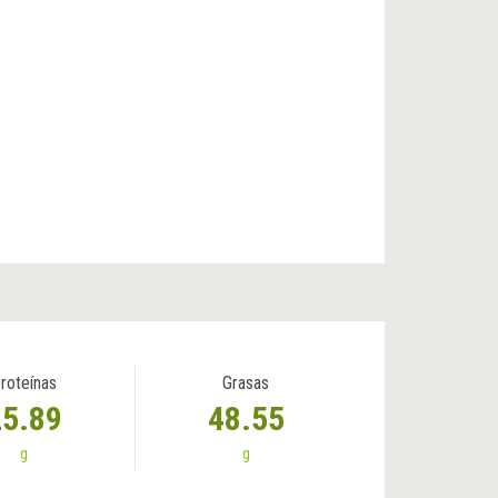
roteínas
Grasas
25.89
48.55
g
g