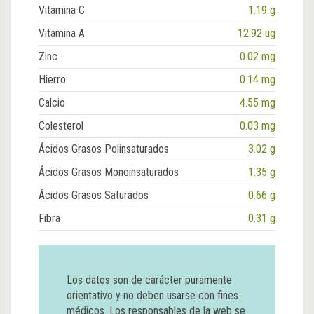
Vitamina C
1.19 g
Vitamina A
12.92 ug
Zinc
0.02 mg
Hierro
0.14 mg
Calcio
4.55 mg
Colesterol
0.03 mg
Ácidos Grasos Polinsaturados
3.02 g
Ácidos Grasos Monoinsaturados
1.35 g
Ácidos Grasos Saturados
0.66 g
Fibra
0.31 g
Los datos son de carácter puramente
orientativo y no deben usarse con fines
médicos. Los responsables de la web se