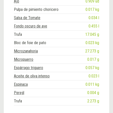
Ajo
0.909 ud
Pulpa de pimiento choricero
0.017 kg
Salsa de Tomate
0.034 l
Fondo oscuro de ave
0.455 l
Trufa
17.045 g
Bloc de foie de pato
0.023 kg
Microzanahoria
27.273 g
Micropuerro
0.017 g
Espárrago triguero
0.057 kg
Aceite de oliva intenso
0.023 l
Espinaca
0.011 kg
Perejil
0.004 g
Trufa
2.273 g