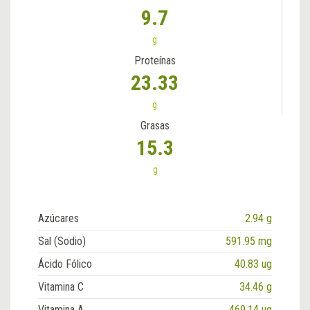
9.7
g
Proteínas
23.33
g
Grasas
15.3
g
Azúcares
2.94 g
Sal (Sodio)
591.95 mg
Ácido Fólico
40.83 ug
Vitamina C
34.46 g
Vitamina A
469.14 ug