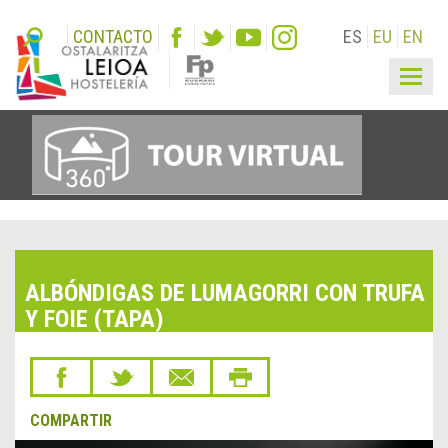
CONTACTO
ES
EU
EN
Togg
navig
ALBÓNDIGAS DE LUMAGORRI CON TRUFA
Y FOIE (TAPA)
COMPARTIR