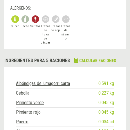
ALÉRGENOS:
Gluten
Leche
Sulfitos
Trazas
Trazas
Trazas
de
de soja
de
frutos
sésam
de
o
cáscar
a
INGREDIENTES PARA 5 RACIONES
CALCULAR RACIONES
Albóndigas de lumagorri carta
0.591 kg
Cebolla
0.227 kg
Pimiento verde
0.045 kg
Pimiento rojo
0.045 kg
Puerro
0.034 ud