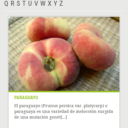
Q
R
S
T
U
V
W
X
Y
Z
PARAGUAYO
El paraguayo (Prunus persica var. platycarp) o
paraguaya es una variedad de melocotón surgida
de una mutación genét[...]