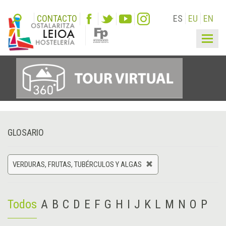
CONTACTO
ES
EU
EN
Togg
navig
GLOSARIO
VERDURAS, FRUTAS, TUBÉRCULOS Y ALGAS
Todos
A
B
C
D
E
F
G
H
I
J
K
L
M
N
O
P