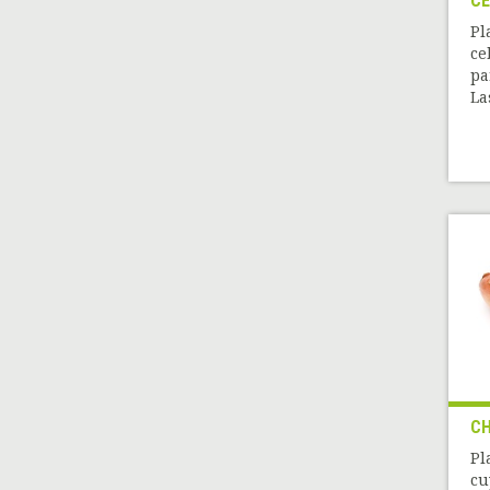
CE
Pl
ce
pa
La
C
Pl
cu