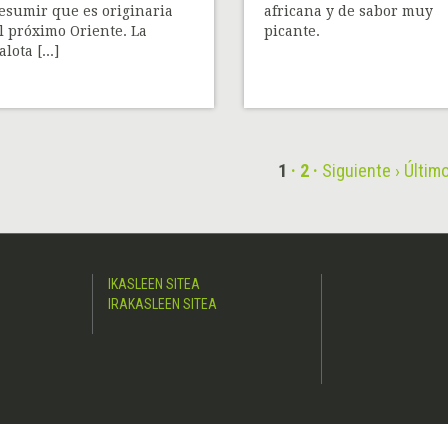
esumir que es originaria
africana y de sabor muy
l próximo Oriente. La
picante.
lota [...]
1
2
Siguiente ›
Último
IKASLEEN SITEA
IRAKASLEEN SITEA