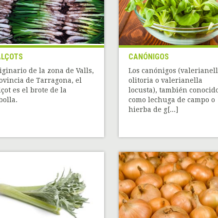
ALÇOTS
CANÓNIGOS
iginario de la zona de Valls,
Los canónigos (valerianel
ovincia de Tarragona, el
olitoria o valerianella
lçot es el brote de la
locusta), también conocid
bolla.
como lechuga de campo o
hierba de g[...]