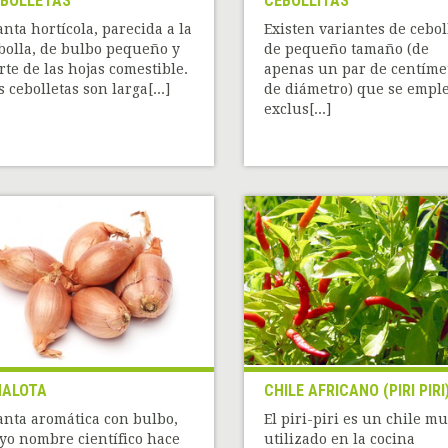
BOLLETAS
CEBOLLITAS
anta hortícola, parecida a la
Existen variantes de cebol
bolla, de bulbo pequeño y
de pequeño tamaño (de
rte de las hojas comestible.
apenas un par de centíme
s cebolletas son larga[...]
de diámetro) que se empl
exclus[...]
HALOTA
CHILE AFRICANO (PIRI PIRI
anta aromática con bulbo,
El piri-piri es un chile m
yo nombre científico hace
utilizado en la cocina