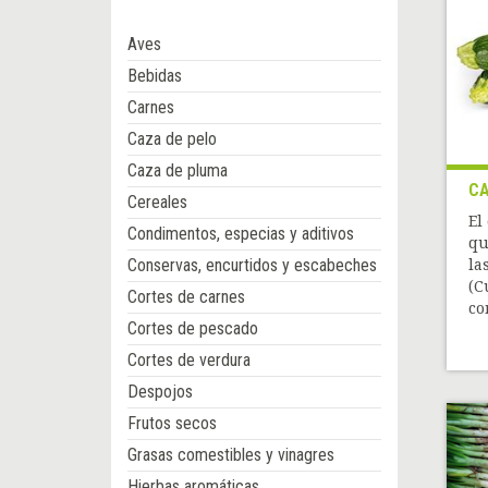
Aves
Bebidas
Carnes
Caza de pelo
Caza de pluma
CA
Cereales
El
Condimentos, especias y aditivos
qu
Conservas, encurtidos y escabeches
la
(C
Cortes de carnes
co
Cortes de pescado
Cortes de verdura
Despojos
Frutos secos
Grasas comestibles y vinagres
Hierbas aromáticas