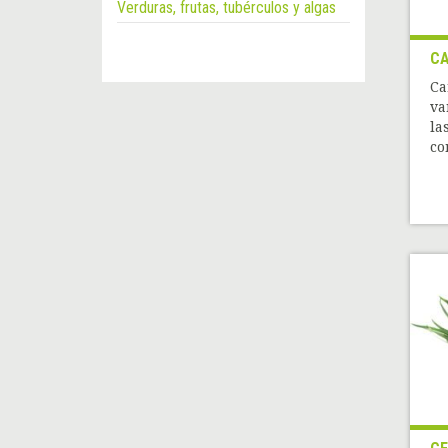
Verduras, frutas, tubérculos y algas
C
Ca
va
la
co