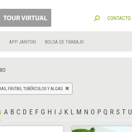
CONTACTO
O
APP JANTOKI
BOLSA DE TRABAJO
RIO
AS, FRUTAS, TUBÉRCULOS Y ALGAS
s
A
B
C
D
E
F
G
H
I
J
K
L
M
N
O
P
Q
R
S
T
U