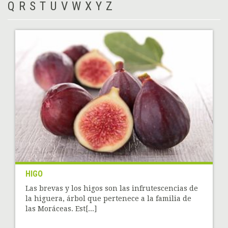
Q
R
S
T
U
V
W
X
Y
Z
HIGO
Las brevas y los higos son las infrutescencias de
la higuera, árbol que pertenece a la familia de
las Moráceas. Est[...]