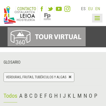
CONTACTO
ES
EU
EN
Togg
navig
GLOSARIO
VERDURAS, FRUTAS, TUBÉRCULOS Y ALGAS
Todos
A
B
C
D
E
F
G
H
I
J
K
L
M
N
O
P