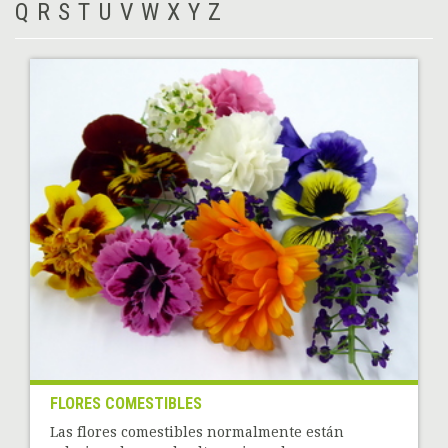
Q
R
S
T
U
V
W
X
Y
Z
FLORES COMESTIBLES
Las flores comestibles normalmente están