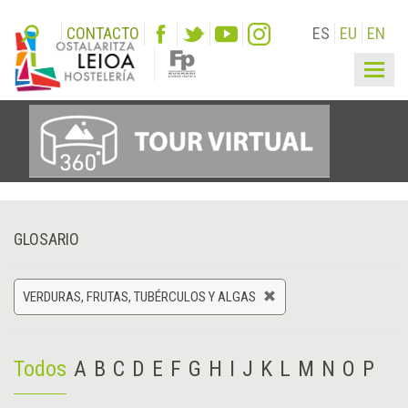
CONTACTO
ES
EU
EN
Togg
navig
GLOSARIO
VERDURAS, FRUTAS, TUBÉRCULOS Y ALGAS
Todos
A
B
C
D
E
F
G
H
I
J
K
L
M
N
O
P