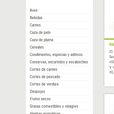
Aves
Bebidas
Carnes
Caza de pelo
Caza de pluma
RA
Cereales
El
Condimentos, especias y aditivos
fa
Conservas, encurtidos y escabeches
el
y 
Cortes de carnes
d[.
Cortes de pescado
Cortes de verdura
Despojos
Frutos secos
Grasas comestibles y vinagres
Hierbas aromáticas