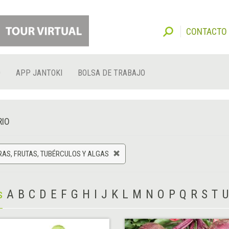
CONTACTO
O
APP JANTOKI
BOLSA DE TRABAJO
RIO
AS, FRUTAS, TUBÉRCULOS Y ALGAS
s
A
B
C
D
E
F
G
H
I
J
K
L
M
N
O
P
Q
R
S
T
U