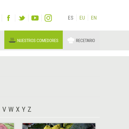
ES
EU
EN
NUESTROS COMEDORES
RECETARIO
V
W
X
Y
Z