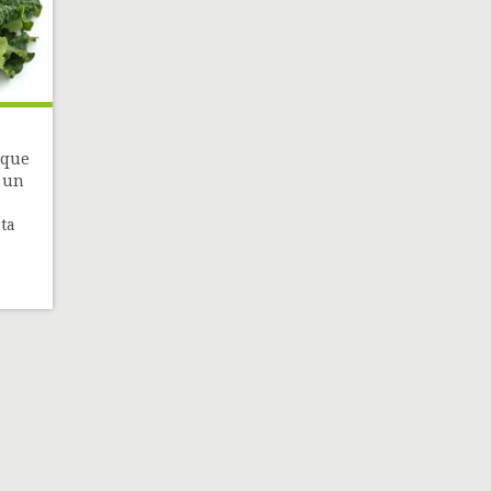
 que
 un
ta