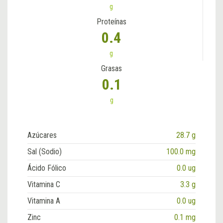
g
Proteínas
0.4
g
Grasas
0.1
g
Azúcares
28.7 g
Sal (Sodio)
100.0 mg
Ácido Fólico
0.0 ug
Vitamina C
3.3 g
Vitamina A
0.0 ug
Zinc
0.1 mg