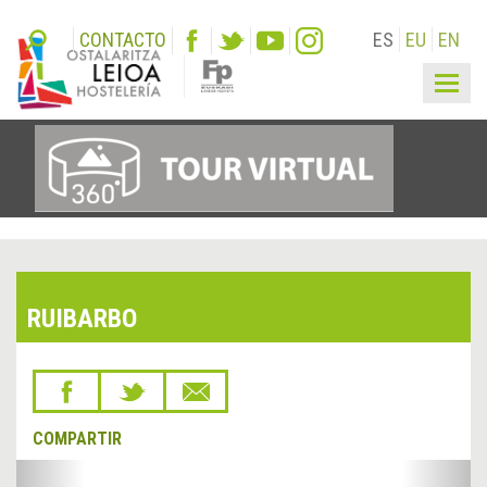
CONTACTO
ES
EU
EN
Togg
navig
RUIBARBO
COMPARTIR
&lsaquo;
Sigu