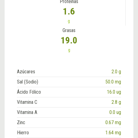
Proteínas
1.6
g
Grasas
19.0
g
Azúcares
2.0 g
Sal (Sodio)
50.0 mg
Ácido Fólico
16.0 ug
Vitamina C
2.8 g
Vitamina A
0.0 ug
Zinc
0.67 mg
Hierro
1.64 mg