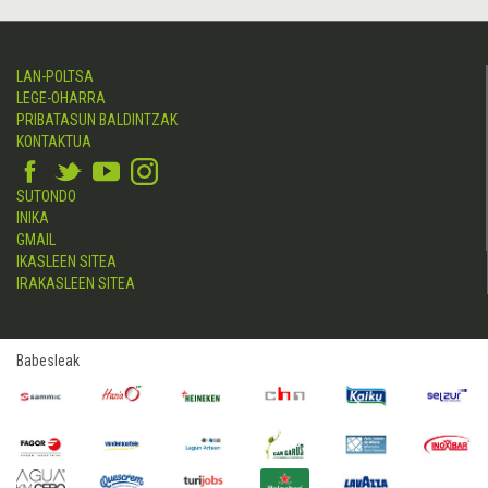
LAN-POLTSA
LEGE-OHARRA
PRIBATASUN BALDINTZAK
KONTAKTUA
SUTONDO
INIKA
GMAIL
IKASLEEN SITEA
IRAKASLEEN SITEA
Babesleak