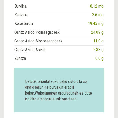
Burdina
0.12 mg
Kaltzioa
3.6 mg
Kolesterola
19.45 mg
Gantz Azido Poliasegabeak
24.09 g
Gantz Azido Monoasegabeak
11.0 g
Gantz Azido Aseak
5.33 g
Zuntza
0.0 g
Datuek orientatzeko balio dute eta ez
dira osasun-helburuekin erabili
behar.Webgunearen arduradunek ez dute
inolako erantzukizunik onartzen.