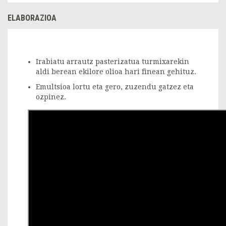
ELABORAZIOA
Irabiatu arrautz pasterizatua turmixarekin
aldi berean ekilore olioa hari finean gehituz.
Emultsioa lortu eta gero, zuzendu gatzez eta
ozpinez.