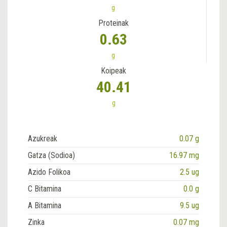
g
Proteinak
0.63
g
Koipeak
40.41
g
Azukreak
0.07 g
Gatza (Sodioa)
16.97 mg
Azido Folikoa
2.5 ug
C Bitamina
0.0 g
A Bitamina
9.5 ug
Zinka
0.07 mg