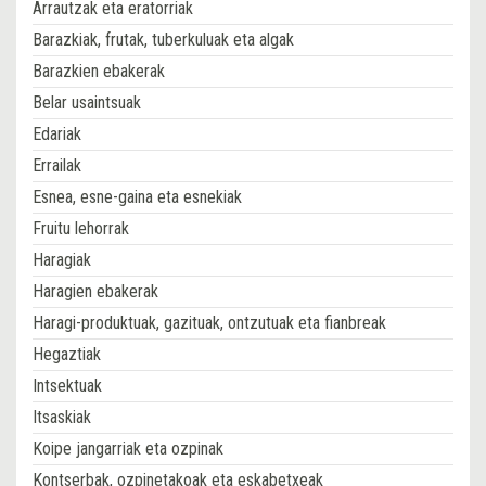
Arrautzak eta eratorriak
Barazkiak, frutak, tuberkuluak eta algak
Barazkien ebakerak
Belar usaintsuak
Edariak
Errailak
Esnea, esne-gaina eta esnekiak
Fruitu lehorrak
Haragiak
Haragien ebakerak
Haragi-produktuak, gazituak, ontzutuak eta fianbreak
Hegaztiak
Intsektuak
Itsaskiak
Koipe jangarriak eta ozpinak
Kontserbak, ozpinetakoak eta eskabetxeak