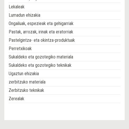
Lekaleak
Lumadun ehizakia
Ongailuak, espezieak eta gehigarriak
Pastak, arrozak, irinak eta eratorriak
Pastelgintza- eta okintza-produktuak
Perretxikoak
Sukaldeko eta gozotegiko materiala
Sukaldeko eta gozotegiko teknikak
Ugaztun ehizakia
zerbitzuko materiala
Zerbitzuko teknikak
Zerealak