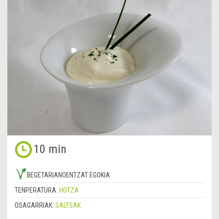
10 min
BEGETARIANOENTZAT EGOKIA
TENPERATURA:
HOTZA
OSAGARRIAK:
SALTSAK