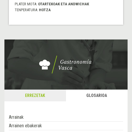
PLATER MOTA:
OTARTEKOAK ETA ANDWICHAK
TENPERATURA:
HOTZA
ERREZETAK
GLOSARIOA
Arrainak
Arrainen ebakerak