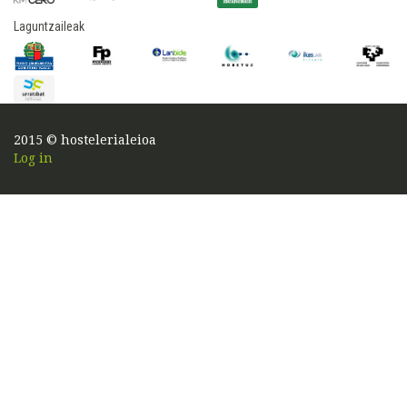
Laguntzaileak
2015 © hostelerialeioa
Log in