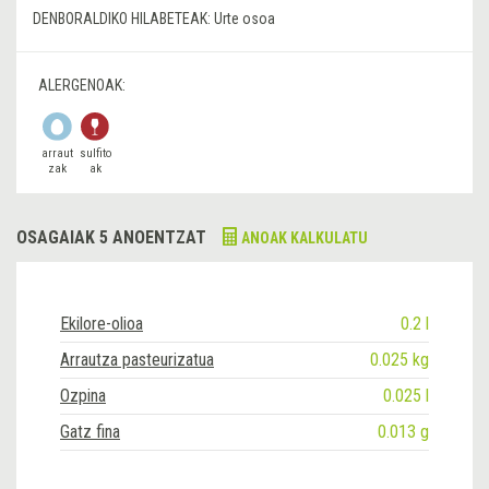
DENBORALDIKO HILABETEAK:
Urte osoa
ALERGENOAK:
arraut
sulfito
zak
ak
OSAGAIAK 5 ANOENTZAT
ANOAK KALKULATU
Ekilore-olioa
0.2 l
Arrautza pasteurizatua
0.025 kg
Ozpina
0.025 l
Gatz fina
0.013 g