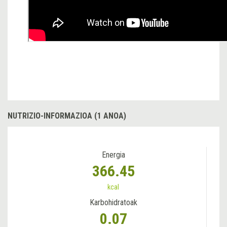
NUTRIZIO-INFORMAZIOA (1 ANOA)
Energia
366.45
kcal
Karbohidratoak
0.07