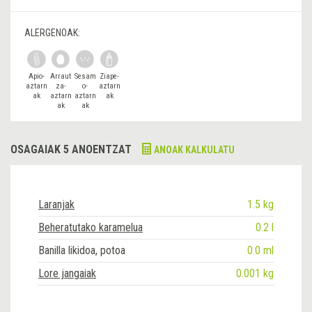
ALERGENOAK:
Apio-
Arraut
Sesam
Ziape-
aztarn
za-
o-
aztarn
ak
aztarn
aztarn
ak
ak
ak
OSAGAIAK 5 ANOENTZAT
ANOAK KALKULATU
Laranjak
1.5 kg
Beheratutako karamelua
0.2 l
Banilla likidoa, potoa
0.0 ml
Lore jangaiak
0.001 kg