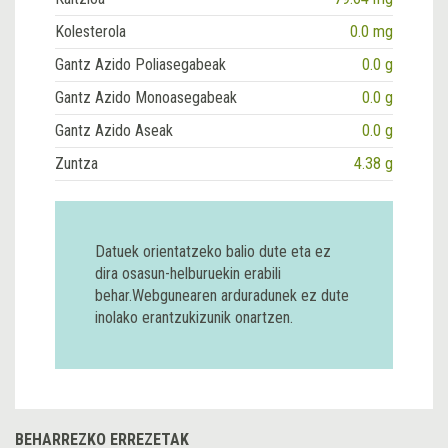
Kolesterola
0.0 mg
Gantz Azido Poliasegabeak
0.0 g
Gantz Azido Monoasegabeak
0.0 g
Gantz Azido Aseak
0.0 g
Zuntza
4.38 g
Datuek orientatzeko balio dute eta ez
dira osasun-helburuekin erabili
behar.Webgunearen arduradunek ez dute
inolako erantzukizunik onartzen.
BEHARREZKO ERREZETAK