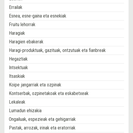
Errailak
Esnea, esne-gaina eta esnekiak
Fruitu lehorrak
Haragiak
Haragien ebakerak
Haragi-produktuak, gazituak, ontzutuak eta fianbreak
Hegaztiak
Intsektuak
Itsaskiak
Koipe jangarriak eta ozpinak
Kontserbak, ozpinetakoak eta eskabetxeak
Lekaleak
Lumadun ehizakia
Ongailuak, espezieak eta gehigarriak
Pastak, arrozak, irinak eta eratorriak