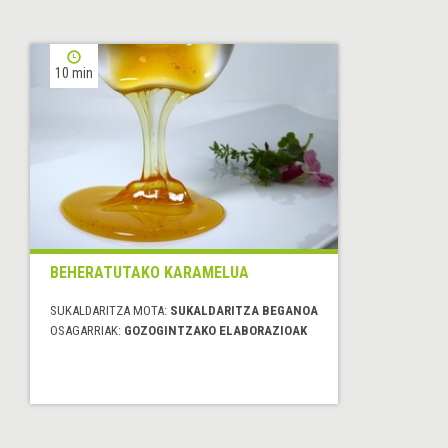
10 min
BEHERATUTAKO KARAMELUA
SUKALDARITZA MOTA:
SUKALDARITZA BEGANOA
OSAGARRIAK:
GOZOGINTZAKO ELABORAZIOAK