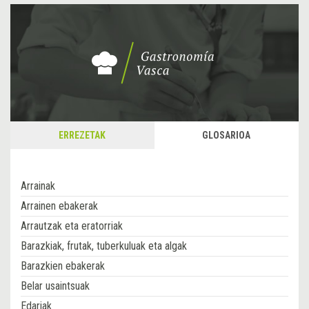
ERREZETAK
GLOSARIOA
Arrainak
Arrainen ebakerak
Arrautzak eta eratorriak
Barazkiak, frutak, tuberkuluak eta algak
Barazkien ebakerak
Belar usaintsuak
Edariak