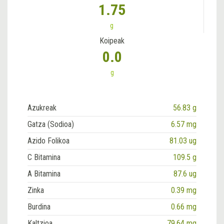
1.75
g
Koipeak
0.0
g
Azukreak
56.83 g
Gatza (Sodioa)
6.57 mg
Azido Folikoa
81.03 ug
C Bitamina
109.5 g
A Bitamina
87.6 ug
Zinka
0.39 mg
Burdina
0.66 mg
Kaltzioa
79.64 mg