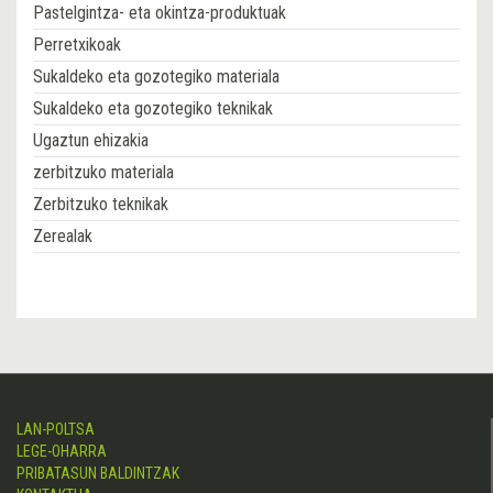
Pastelgintza- eta okintza-produktuak
Perretxikoak
Sukaldeko eta gozotegiko materiala
Sukaldeko eta gozotegiko teknikak
Ugaztun ehizakia
zerbitzuko materiala
Zerbitzuko teknikak
Zerealak
LAN-POLTSA
LEGE-OHARRA
PRIBATASUN BALDINTZAK