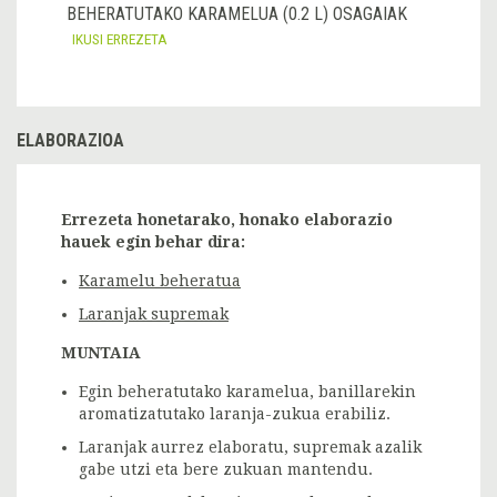
BEHERATUTAKO KARAMELUA (0.2 L) OSAGAIAK
IKUSI ERREZETA
ELABORAZIOA
Errezeta honetarako, honako elaborazio
hauek egin behar dira:
Karamelu beheratua
Laranjak supremak
MUNTAIA
Egin beheratutako karamelua, banillarekin
aromatizatutako laranja-zukua erabiliz.
Laranjak aurrez elaboratu, supremak azalik
gabe utzi eta bere zukuan mantendu.