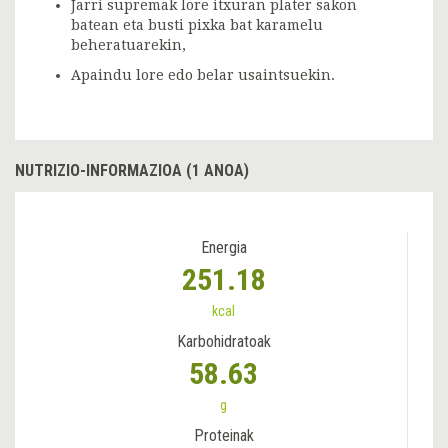
Jarri supremak lore itxuran plater sakon
batean eta busti pixka bat karamelu
beheratuarekin,
Apaindu lore edo belar usaintsuekin.
NUTRIZIO-INFORMAZIOA (1 ANOA)
Energia
251.18
kcal
Karbohidratoak
58.63
g
Proteinak