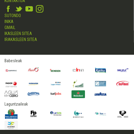
KONTAKTUA
SUTONDO
INIKA
GMAIL
IKASLEEN SITEA
IRAKASLEEN SITEA
Babesleak
Laguntzaileak