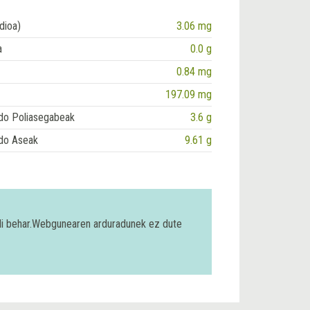
dioa)
3.06 mg
a
0.0 g
0.84 mg
197.09 mg
do Poliasegabeak
3.6 g
do Aseak
9.61 g
bili behar.Webgunearen arduradunek ez dute