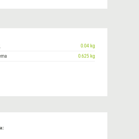
k
0.04 kg
rema
0.625 kg
a: