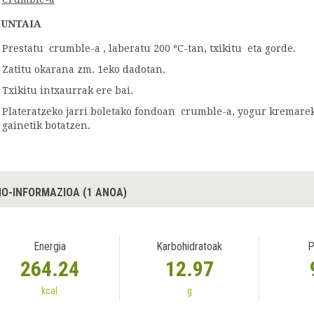
UNTAIA
Prestatu crumble-a , laberatu 200 ºC-tan, txikitu eta gorde.
Zatitu okarana zm. 1eko dadotan.
Txikitu intxaurrak ere bai.
Plateratzeko jarri boletako fondoan crumble-a, yogur kremarek
gainetik botatzen.
IO-INFORMAZIOA (1 ANOA)
Energia
Karbohidratoak
P
264.24
12.97
kcal
g