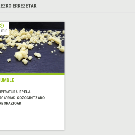
EZKO ERREZETAK
 min
RUMBLE
NPERATURA:
EPELA
AGARRIAK:
GOZOGINTZAKO
ABORAZIOAK