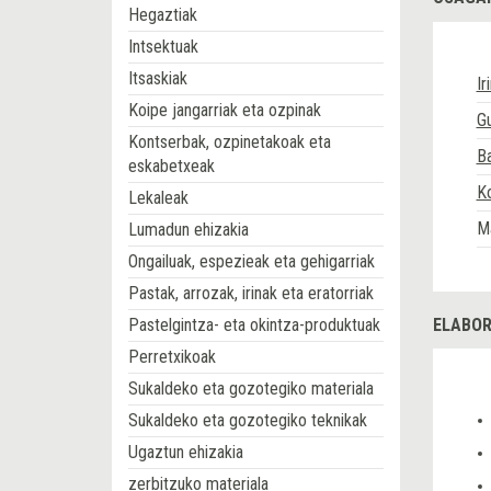
Hegaztiak
Intsektuak
Itsaskiak
Ir
Koipe jangarriak eta ozpinak
Gu
Kontserbak, ozpinetakoak eta
Ba
eskabetxeak
Ko
Lekaleak
M
Lumadun ehizakia
Ongailuak, espezieak eta gehigarriak
Pastak, arrozak, irinak eta eratorriak
Pastelgintza- eta okintza-produktuak
ELABOR
Perretxikoak
Sukaldeko eta gozotegiko materiala
Sukaldeko eta gozotegiko teknikak
Ugaztun ehizakia
zerbitzuko materiala