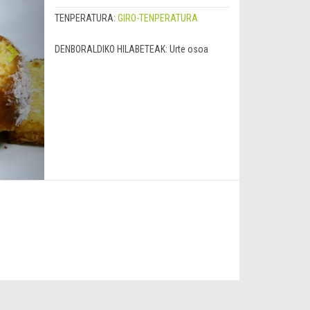
TENPERATURA:
GIRO-TENPERATURA
DENBORALDIKO HILABETEAK:
Urte osoa