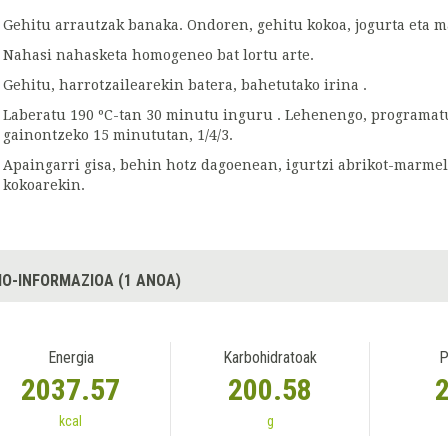
Gehitu arrautzak banaka. Ondoren, gehitu kokoa, jogurta eta 
Nahasi nahasketa homogeneo bat lortu arte.
Gehitu, harrotzailearekin batera, bahetutako irina .
Laberatu 190 ºC-tan 30 minutu inguru . Lehenengo, programatu
gainontzeko 15 minututan, 1/4/3.
Apaingarri gisa, behin hotz dagoenean, igurtzi abrikot-marme
kokoarekin.
IO-INFORMAZIOA (1 ANOA)
Energia
Karbohidratoak
P
2037.57
200.58
kcal
g