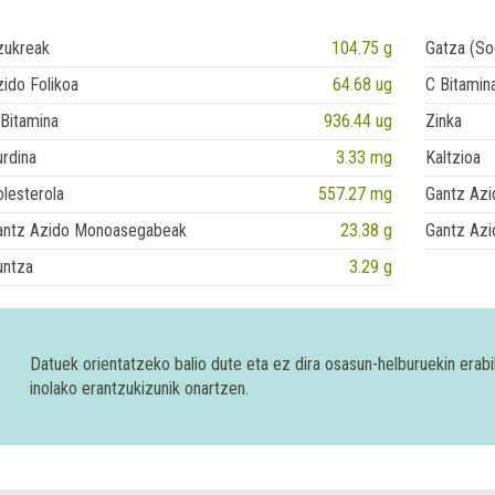
zukreak
104.75 g
Gatza (So
ido Folikoa
64.68 ug
C Bitamin
Bitamina
936.44 ug
Zinka
rdina
3.33 mg
Kaltzioa
lesterola
557.27 mg
Gantz Azi
antz Azido Monoasegabeak
23.38 g
Gantz Azi
untza
3.29 g
Datuek orientatzeko balio dute eta ez dira osasun-helburuekin era
inolako erantzukizunik onartzen.