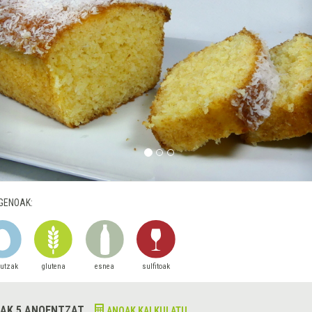
GENOAK:
autzak
glutena
esnea
sulfitoak
AK 5 ANOENTZAT
ANOAK KALKULATU