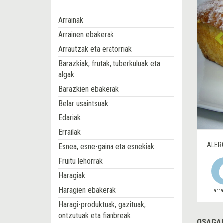
Arrainak
Arrainen ebakerak
Arrautzak eta eratorriak
Barazkiak, frutak, tuberkuluak eta
algak
Barazkien ebakerak
Belar usaintsuak
Edariak
Errailak
ALER
Esnea, esne-gaina eta esnekiak
Fruitu lehorrak
Haragiak
Haragien ebakerak
arr
Haragi-produktuak, gazituak,
ontzutuak eta fianbreak
OSAGAI