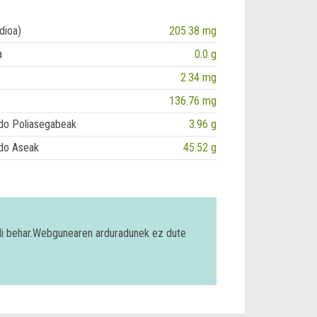
dioa)
205.38 mg
a
0.0 g
2.34 mg
136.76 mg
do Poliasegabeak
3.96 g
do Aseak
45.52 g
bili behar.Webgunearen arduradunek ez dute