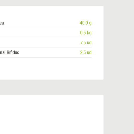
lea
40.0 g
0.5 kg
7.5 ud
ral Bífidus
2.5 ud