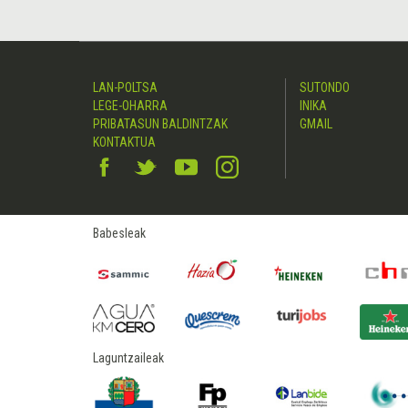
LAN-POLTSA
SUTONDO
LEGE-OHARRA
INIKA
PRIBATASUN BALDINTZAK
GMAIL
KONTAKTUA
Babesleak
Laguntzaileak