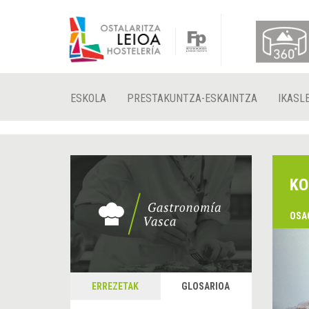
ESKOLA
PRESTAKUNTZA-ESKAINTZA
IKASL
KO
OSA
&
A
ERREZETAK
GLOSARIOA