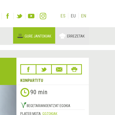
ES
EU
EN
GURE JANTOKIAK
ERREZETAK
KONPARTITU
Hurrengoa
90 min
&rsaquo;
BEGETARIANOENTZAT EGOKIA
PLATER MOTA:
GOZOKIAK