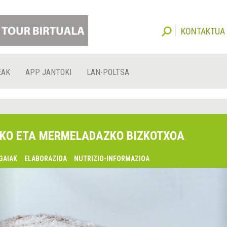
KONTAKTUA
EAK
APP JANTOKI
LAN-POLTSA
KO ETA MERMELADAZKO BIZKOTXOA
GAIAK
ELABORAZIOA
NUTRIZIO-INFORMAZIOA
lsaquo;
urrekoa