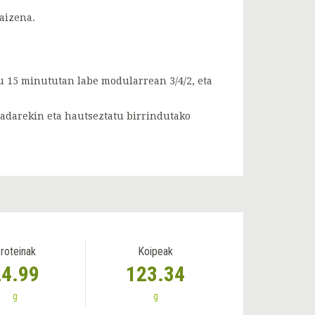
maizena.
 15 minututan labe modularrean 3/4/2, eta
ladarekin eta hautseztatu birrindutako
roteinak
Koipeak
24.99
123.34
g
g