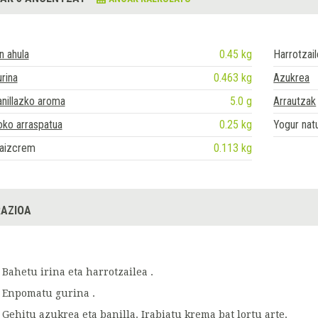
in ahula
0.45 kg
Harrotzai
rina
0.463 kg
Azukrea
nillazko aroma
5.0 g
Arrautzak
ko arraspatua
0.25 kg
Yogur natu
aizcrem
0.113 kg
AZIOA
Bahetu irina eta harrotzailea .
Enpomatu gurina .
Gehitu azukrea eta banilla. Irabiatu krema bat lortu arte.