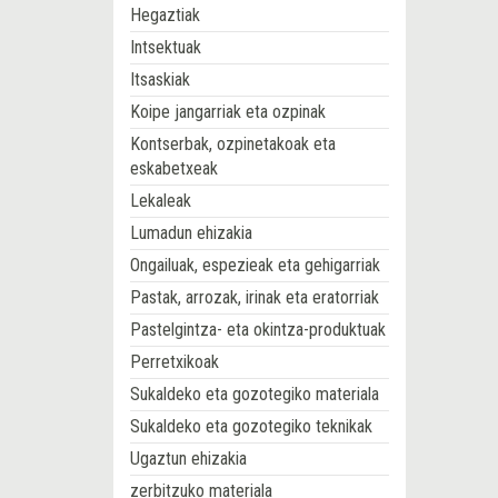
Hegaztiak
Intsektuak
Itsaskiak
Koipe jangarriak eta ozpinak
Kontserbak, ozpinetakoak eta
eskabetxeak
Lekaleak
Lumadun ehizakia
Ongailuak, espezieak eta gehigarriak
Pastak, arrozak, irinak eta eratorriak
Pastelgintza- eta okintza-produktuak
Perretxikoak
Sukaldeko eta gozotegiko materiala
Sukaldeko eta gozotegiko teknikak
Ugaztun ehizakia
zerbitzuko materiala