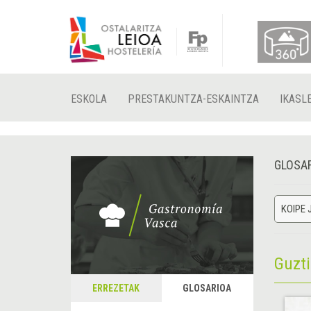
ESKOLA
PRESTAKUNTZA-ESKAINTZA
IKASL
GLOSA
KOIPE 
Guzt
ERREZETAK
GLOSARIOA