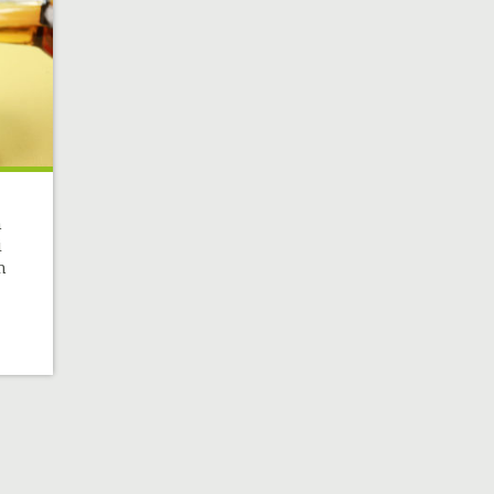
n
i
n