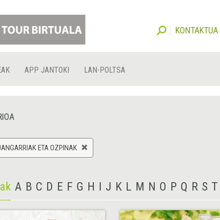
KONTAKTUA
EAK
APP JANTOKI
LAN-POLTSA
RIOA
JANGARRIAK ETA OZPINAK
iak
A
B
C
D
E
F
G
H
I
J
K
L
M
N
O
P
Q
R
S
T