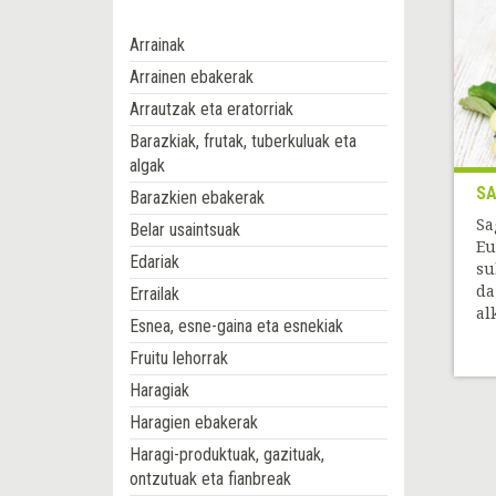
Arrainak
Arrainen ebakerak
Arrautzak eta eratorriak
Barazkiak, frutak, tuberkuluak eta
algak
SA
Barazkien ebakerak
Sa
Belar usaintsuak
Eu
Edariak
su
da
Errailak
al
Esnea, esne-gaina eta esnekiak
Fruitu lehorrak
Haragiak
Haragien ebakerak
Haragi-produktuak, gazituak,
ontzutuak eta fianbreak