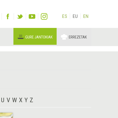
ES
EU
EN
GURE JANTOKIAK
ERREZETAK
U
V
W
X
Y
Z