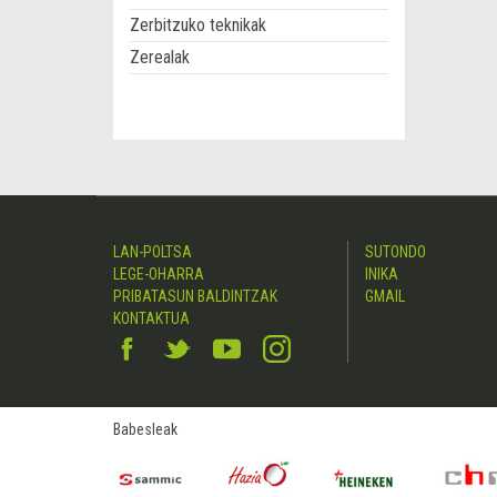
Zerbitzuko teknikak
Zerealak
LAN-POLTSA
SUTONDO
LEGE-OHARRA
INIKA
PRIBATASUN BALDINTZAK
GMAIL
KONTAKTUA
Babesleak