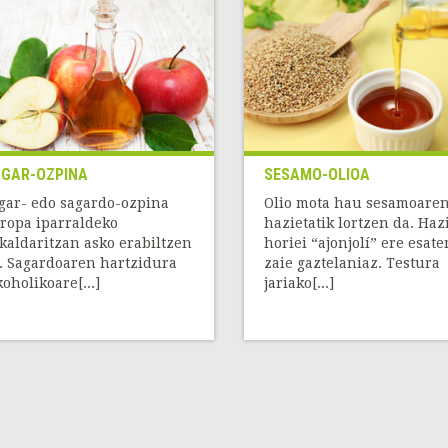
GAR-OZPINA
SESAMO-OLIOA
gar- edo sagardo-ozpina
Olio mota hau sesamoare
ropa iparraldeko
hazietatik lortzen da. Haz
kaldaritzan asko erabiltzen
horiei “ajonjolí” ere esate
. Sagardoaren hartzidura
zaie gaztelaniaz. Testura
koholikoare[...]
jariako[...]