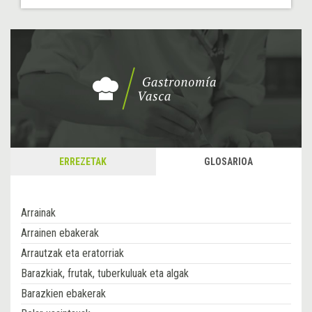
ERREZETAK
GLOSARIOA
Arrainak
Arrainen ebakerak
Arrautzak eta eratorriak
Barazkiak, frutak, tuberkuluak eta algak
Barazkien ebakerak