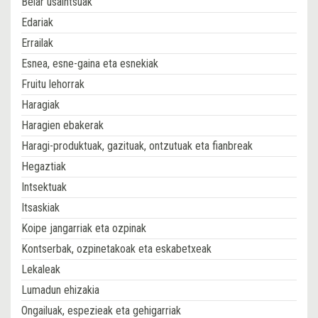
Belar usaintsuak
Edariak
Errailak
Esnea, esne-gaina eta esnekiak
Fruitu lehorrak
Haragiak
Haragien ebakerak
Haragi-produktuak, gazituak, ontzutuak eta fianbreak
Hegaztiak
Intsektuak
Itsaskiak
Koipe jangarriak eta ozpinak
Kontserbak, ozpinetakoak eta eskabetxeak
Lekaleak
Lumadun ehizakia
Ongailuak, espezieak eta gehigarriak