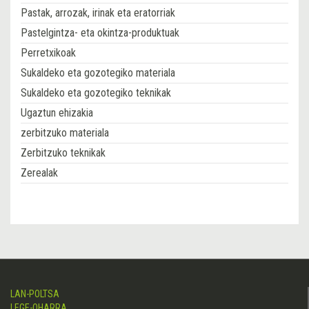
Pastak, arrozak, irinak eta eratorriak
Pastelgintza- eta okintza-produktuak
Perretxikoak
Sukaldeko eta gozotegiko materiala
Sukaldeko eta gozotegiko teknikak
Ugaztun ehizakia
zerbitzuko materiala
Zerbitzuko teknikak
Zerealak
LAN-POLTSA
LEGE-OHARRA