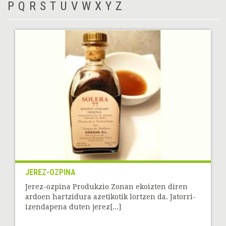
P
Q
R
S
T
U
V
W
X
Y
Z
JEREZ-OZPINA
Jerez-ozpina Produkzio Zonan ekoizten diren
ardoen hartzidura azetikotik lortzen da. Jatorri-
izendapena duten jerez[...]