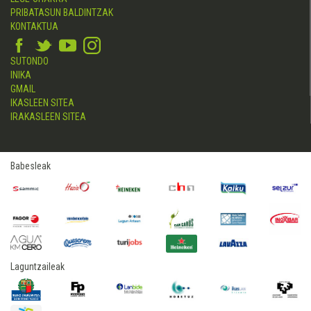
PRIBATASUN BALDINTZAK
KONTAKTUA
SUTONDO
INIKA
GMAIL
IKASLEEN SITEA
IRAKASLEEN SITEA
Babesleak
Laguntzaileak