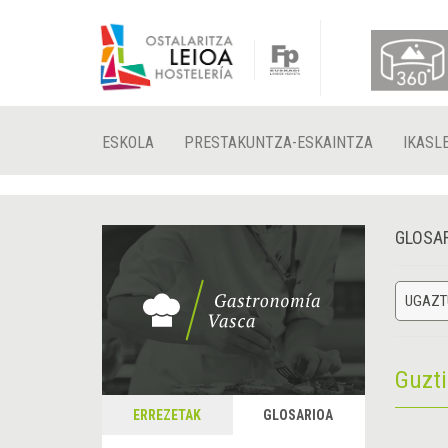
ESKOLA
PRESTAKUNTZA-ESKAINTZA
IKASL
GLOSA
UGAZT
Guzt
ERREZETAK
GLOSARIOA