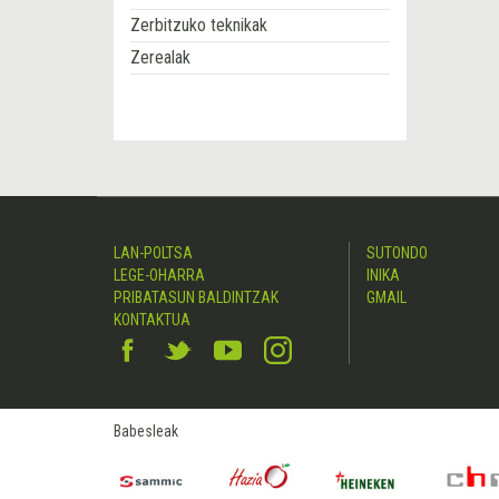
Zerbitzuko teknikak
Zerealak
LAN-POLTSA
SUTONDO
LEGE-OHARRA
INIKA
PRIBATASUN BALDINTZAK
GMAIL
KONTAKTUA
Babesleak