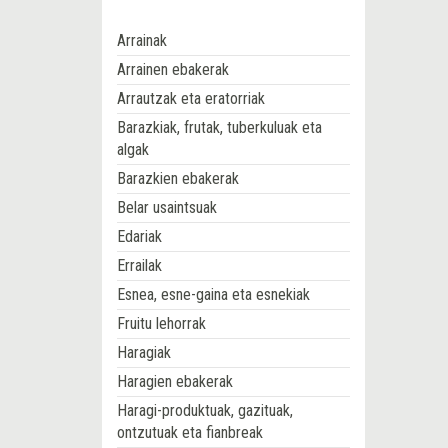
Arrainak
Arrainen ebakerak
Arrautzak eta eratorriak
Barazkiak, frutak, tuberkuluak eta
algak
Barazkien ebakerak
Belar usaintsuak
Edariak
Errailak
Esnea, esne-gaina eta esnekiak
Fruitu lehorrak
Haragiak
Haragien ebakerak
Haragi-produktuak, gazituak,
ontzutuak eta fianbreak