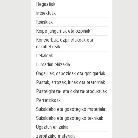
Hegaztiak
Intsektuak
Itsaskiak
Koipe jangarriak eta ozpinak
Kontserbak, ozpinetakoak eta
eskabetxeak
Lekaleak
Lumadun ehizakia
Ongailuak, espezieak eta gehigarriak
Pastak, arrozak, irinak eta eratorriak
Pastelgintza- eta okintza-produktuak
Perretxikoak
Sukaldeko eta gozotegiko materiala
Sukaldeko eta gozotegiko teknikak
Ugaztun ehizakia
zerbitzuko materiala