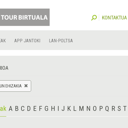
KONTAKTUA
EAK
APP JANTOKI
LAN-POLTSA
RIOA
UN EHIZAKIA
iak
A
B
C
D
E
F
G
H
I
J
K
L
M
N
O
P
Q
R
S
T