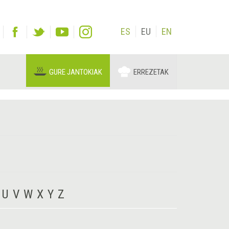
ES
EU
EN
GURE JANTOKIAK
ERREZETAK
U
V
W
X
Y
Z