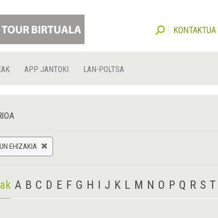
KONTAKTUA
EAK
APP JANTOKI
LAN-POLTSA
RIOA
UN EHIZAKIA
iak
A
B
C
D
E
F
G
H
I
J
K
L
M
N
O
P
Q
R
S
T