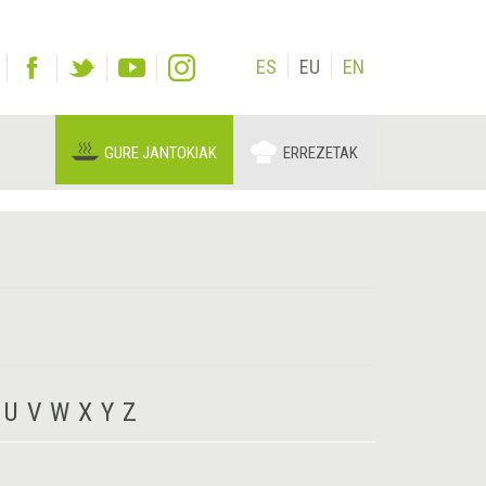
ES
EU
EN
GURE JANTOKIAK
ERREZETAK
U
V
W
X
Y
Z