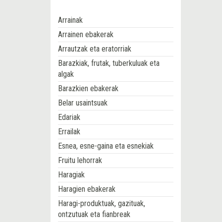
Arrainak
Arrainen ebakerak
Arrautzak eta eratorriak
Barazkiak, frutak, tuberkuluak eta
algak
Barazkien ebakerak
Belar usaintsuak
Edariak
Errailak
Esnea, esne-gaina eta esnekiak
Fruitu lehorrak
Haragiak
Haragien ebakerak
Haragi-produktuak, gazituak,
ontzutuak eta fianbreak