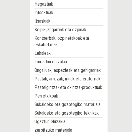
Hegaztiak
Intsektuak
Itsaskiak
Koipe jangarriak eta ozpinak
Kontserbak, ozpinetakoak eta
eskabetxeak
Lekaleak
Lumadun ehizakia
Ongailuak, espezieak eta gehigarriak
Pastak, arrozak, irinak eta eratorriak
Pastelgintza- eta okintza-produktuak
Perretxikoak
Sukaldeko eta gozotegiko materiala
Sukaldeko eta gozotegiko teknikak
Ugaztun ehizakia
zerbitzuko materiala