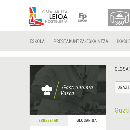
ESKOLA
PRESTAKUNTZA-ESKAINTZA
IKASL
GLOSA
UGAZT
Guzt
ERREZETAK
GLOSARIOA