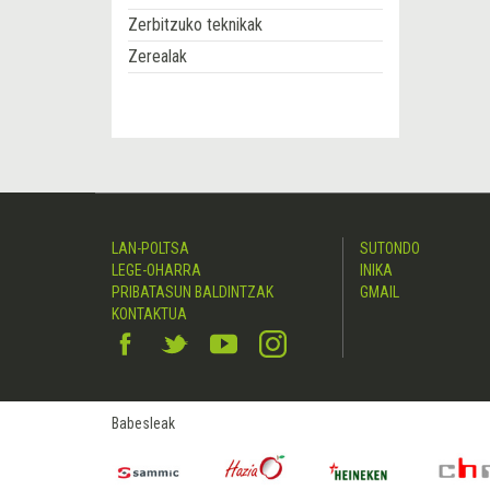
Zerbitzuko teknikak
Zerealak
LAN-POLTSA
SUTONDO
LEGE-OHARRA
INIKA
PRIBATASUN BALDINTZAK
GMAIL
KONTAKTUA
Babesleak