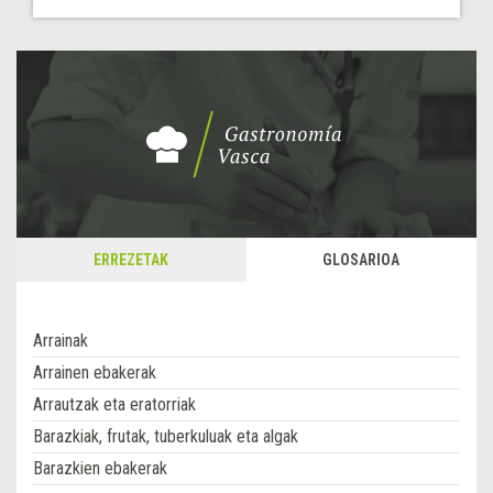
ERREZETAK
GLOSARIOA
Arrainak
Arrainen ebakerak
Arrautzak eta eratorriak
Barazkiak, frutak, tuberkuluak eta algak
Barazkien ebakerak