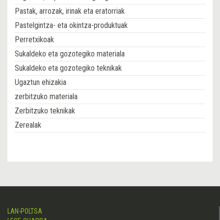
Pastak, arrozak, irinak eta eratorriak
Pastelgintza- eta okintza-produktuak
Perretxikoak
Sukaldeko eta gozotegiko materiala
Sukaldeko eta gozotegiko teknikak
Ugaztun ehizakia
zerbitzuko materiala
Zerbitzuko teknikak
Zerealak
LAN-POLTSA