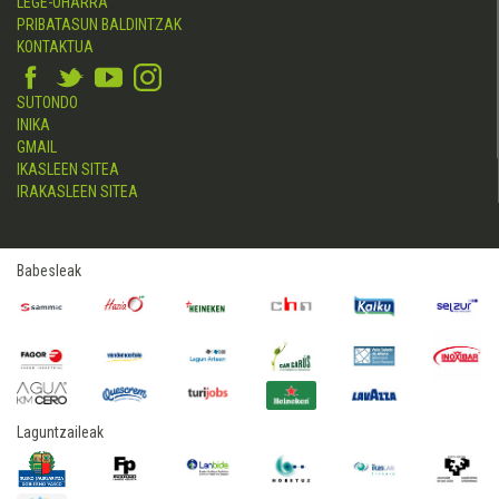
LEGE-OHARRA
PRIBATASUN BALDINTZAK
KONTAKTUA
SUTONDO
INIKA
GMAIL
IKASLEEN SITEA
IRAKASLEEN SITEA
Babesleak
Laguntzaileak