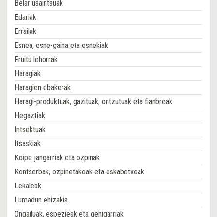
Belar usaintsuak
Edariak
Errailak
Esnea, esne-gaina eta esnekiak
Fruitu lehorrak
Haragiak
Haragien ebakerak
Haragi-produktuak, gazituak, ontzutuak eta fianbreak
Hegaztiak
Intsektuak
Itsaskiak
Koipe jangarriak eta ozpinak
Kontserbak, ozpinetakoak eta eskabetxeak
Lekaleak
Lumadun ehizakia
Ongailuak, espezieak eta gehigarriak