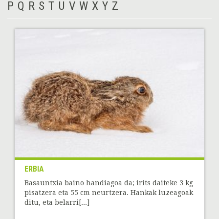
P
Q
R
S
T
U
V
W
X
Y
Z
ERBIA
Basauntxia baino handiagoa da; irits daiteke 3 kg
pisatzera eta 55 cm neurtzera. Hankak luzeagoak
ditu, eta belarri[...]