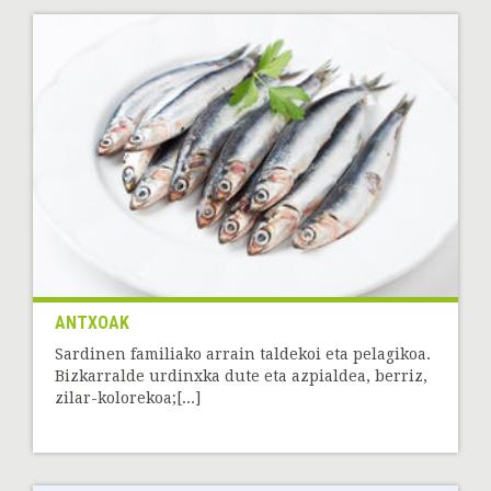
ANTXOAK
Sardinen familiako arrain taldekoi eta pelagikoa.
Bizkarralde urdinxka dute eta azpialdea, berriz,
zilar-kolorekoa;[...]