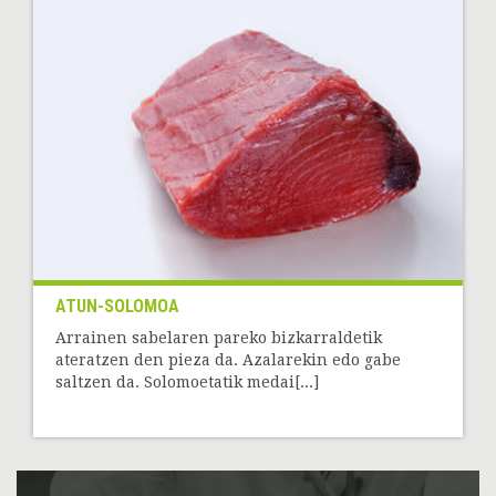
ATUN-SOLOMOA
Arrainen sabelaren pareko bizkarraldetik
ateratzen den pieza da. Azalarekin edo gabe
saltzen da. Solomoetatik medai[...]