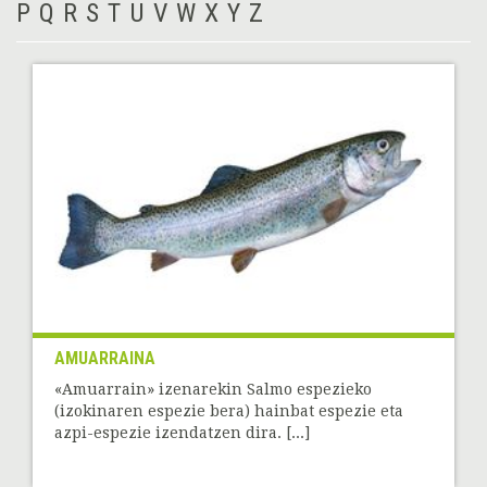
P
Q
R
S
T
U
V
W
X
Y
Z
AMUARRAINA
«Amuarrain» izenarekin Salmo espezieko
(izokinaren espezie bera) hainbat espezie eta
azpi-espezie izendatzen dira. [...]