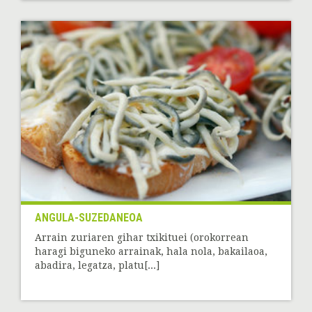
ANGULA-SUZEDANEOA
Arrain zuriaren gihar txikituei (orokorrean
haragi biguneko arrainak, hala nola, bakailaoa,
abadira, legatza, platu[...]