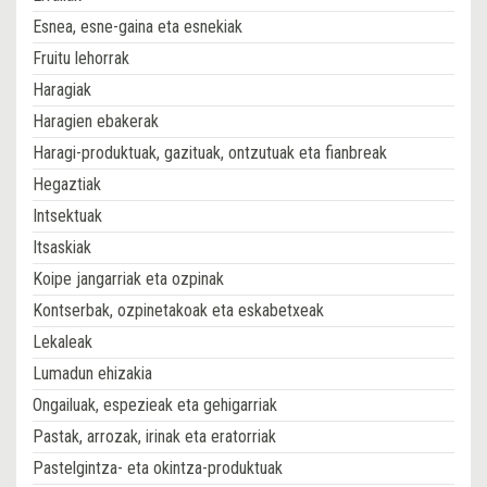
Esnea, esne-gaina eta esnekiak
Fruitu lehorrak
Haragiak
Haragien ebakerak
Haragi-produktuak, gazituak, ontzutuak eta fianbreak
Hegaztiak
Intsektuak
Itsaskiak
Koipe jangarriak eta ozpinak
Kontserbak, ozpinetakoak eta eskabetxeak
Lekaleak
Lumadun ehizakia
Ongailuak, espezieak eta gehigarriak
Pastak, arrozak, irinak eta eratorriak
Pastelgintza- eta okintza-produktuak