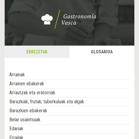
ERREZETAK
GLOSARIOA
Arrainak
Arrainen ebakerak
Arrautzak eta eratorriak
Barazkiak, frutak, tuberkuluak eta algak
Barazkien ebakerak
Belar usaintsuak
Edariak
Errailak