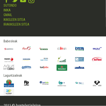
SUTONDO
INIKA
GMAIL
IKASLEEN SITEA
IRAKASLEEN SITEA
Babesleak
Laguntzaileak
2015 © hostelerialeioa