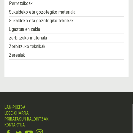
Perretxikoak
Sukaldeko eta gozotegiko materiala
Sukaldeko eta gozotegiko teknikak
Ugaztun ehizakia
zerbitzuko materiala
Zerbitzuko teknikak
Zerealak
LAN-POLTSA
LEGE-OHARRA
PRIBATASUN BALDINTZAK
KONTAKTUA