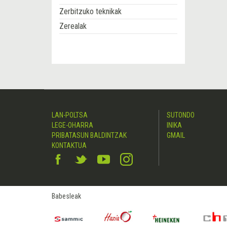
Zerbitzuko teknikak
Zerealak
LAN-POLTSA
SUTONDO
LEGE-OHARRA
INIKA
PRIBATASUN BALDINTZAK
GMAIL
KONTAKTUA
Babesleak