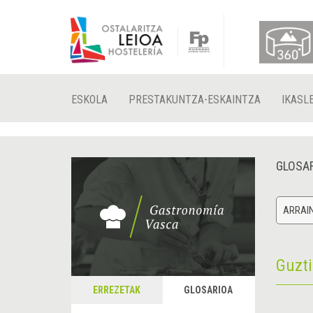
ESKOLA
PRESTAKUNTZA-ESKAINTZA
IKASL
GLOSA
ARRAI
Guzt
ERREZETAK
GLOSARIOA