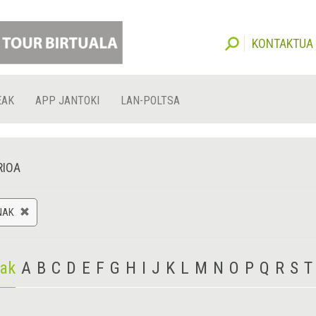
KONTAKTUA
EAK
APP JANTOKI
LAN-POLTSA
RIOA
NAK
iak
A
B
C
D
E
F
G
H
I
J
K
L
M
N
O
P
Q
R
S
T