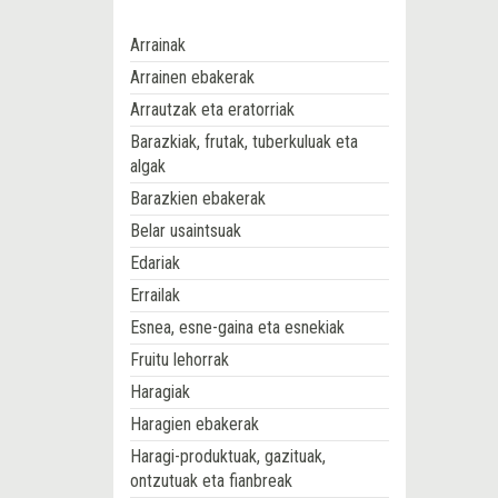
Arrainak
Arrainen ebakerak
Arrautzak eta eratorriak
Barazkiak, frutak, tuberkuluak eta
algak
Barazkien ebakerak
Belar usaintsuak
Edariak
Errailak
Esnea, esne-gaina eta esnekiak
Fruitu lehorrak
Haragiak
Haragien ebakerak
Haragi-produktuak, gazituak,
ontzutuak eta fianbreak