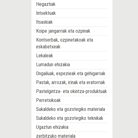
Hegaztiak
Intsektuak
Itsaskiak
Koipe jangarriak eta ozpinak
Kontserbak, ozpinetakoak eta
eskabetxeak
Lekaleak
Lumadun ehizakia
Ongailuak, espezieak eta gehigarriak
Pastak, arrozak, irinak eta eratorriak
Pastelgintza- eta okintza-produktuak
Perretxikoak
Sukaldeko eta gozotegiko materiala
Sukaldeko eta gozotegiko teknikak
Ugaztun ehizakia
zerbitzuko materiala