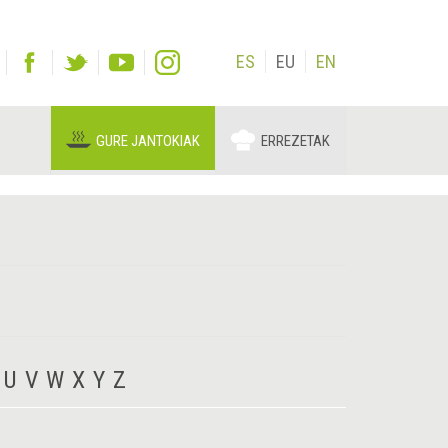
ES
EU
EN
GURE JANTOKIAK
ERREZETAK
U
V
W
X
Y
Z