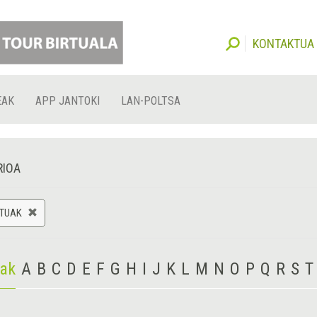
KONTAKTUA
EAK
APP JANTOKI
LAN-POLTSA
RIOA
KTUAK
iak
A
B
C
D
E
F
G
H
I
J
K
L
M
N
O
P
Q
R
S
T