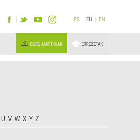
ES
EU
EN
GURE JANTOKIAK
ERREZETAK
U
V
W
X
Y
Z