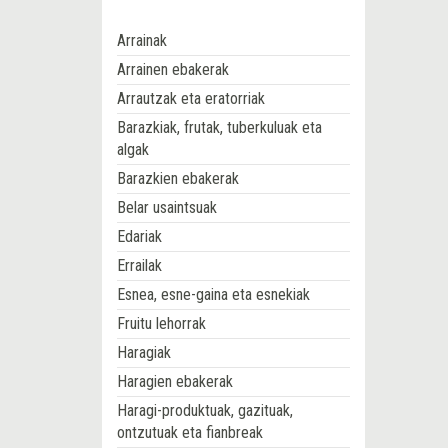
Arrainak
Arrainen ebakerak
Arrautzak eta eratorriak
Barazkiak, frutak, tuberkuluak eta
algak
Barazkien ebakerak
Belar usaintsuak
Edariak
Errailak
Esnea, esne-gaina eta esnekiak
Fruitu lehorrak
Haragiak
Haragien ebakerak
Haragi-produktuak, gazituak,
ontzutuak eta fianbreak