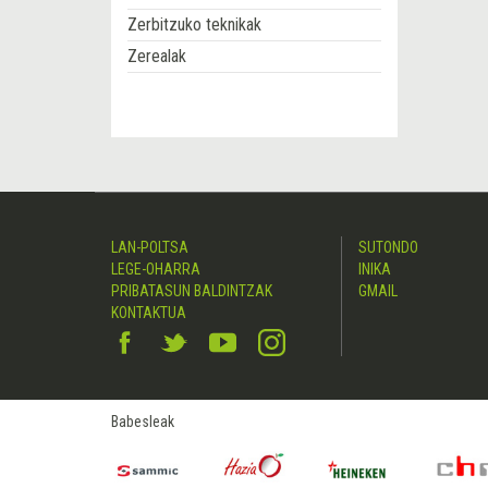
Zerbitzuko teknikak
Zerealak
LAN-POLTSA
SUTONDO
LEGE-OHARRA
INIKA
PRIBATASUN BALDINTZAK
GMAIL
KONTAKTUA
Babesleak