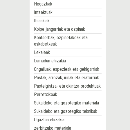
Hegaztiak
Intsektuak
Itsaskiak
Koipe jangarriak eta ozpinak
Kontserbak, ozpinetakoak eta
eskabetxeak
Lekaleak
Lumadun ehizakia
Ongailuak, espezieak eta gehigarriak
Pastak, arrozak, irinak eta eratorriak
Pastelgintza- eta okintza-produktuak
Perretxikoak
Sukaldeko eta gozotegiko materiala
Sukaldeko eta gozotegiko teknikak
Ugaztun ehizakia
zerbitzuko materiala