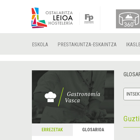
ESKOLA
PRESTAKUNTZA-ESKAINTZA
IKASL
GLOSA
INTSE
Guzt
ERREZETAK
GLOSARIOA