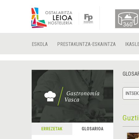
ESKOLA
PRESTAKUNTZA-ESKAINTZA
IKASL
GLOSA
INTSE
Guzt
ERREZETAK
GLOSARIOA