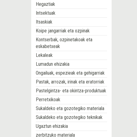
Hegaztiak
Intsektuak
Itsaskiak
Koipe jangarriak eta ozpinak
Kontserbak, ozpinetakoak eta
eskabetxeak
Lekaleak
Lumadun ehizakia
Ongailuak, espezieak eta gehigarriak
Pastak, arrozak, irinak eta eratorriak
Pastelgintza- eta okintza-produktuak
Perretxikoak
Sukaldeko eta gozotegiko materiala
Sukaldeko eta gozotegiko teknikak
Ugaztun ehizakia
zerbitzuko materiala