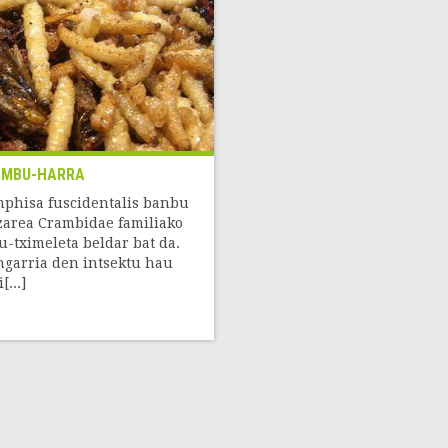
AMBU-HARRA
phisa fuscidentalis banbu
zarea Crambidae familiako
u-tximeleta beldar bat da.
ngarria den intsektu hau
[...]