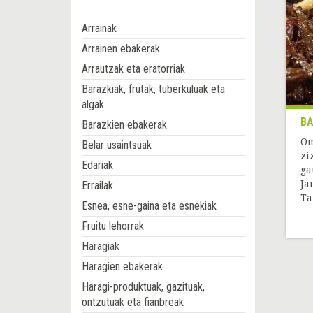
Arrainak
Arrainen ebakerak
Arrautzak eta eratorriak
Barazkiak, frutak, tuberkuluak eta
algak
B
Barazkien ebakerak
Om
Belar usaintsuak
zi
Edariak
ga
Ja
Errailak
Tai
Esnea, esne-gaina eta esnekiak
Fruitu lehorrak
Haragiak
Haragien ebakerak
Haragi-produktuak, gazituak,
ontzutuak eta fianbreak