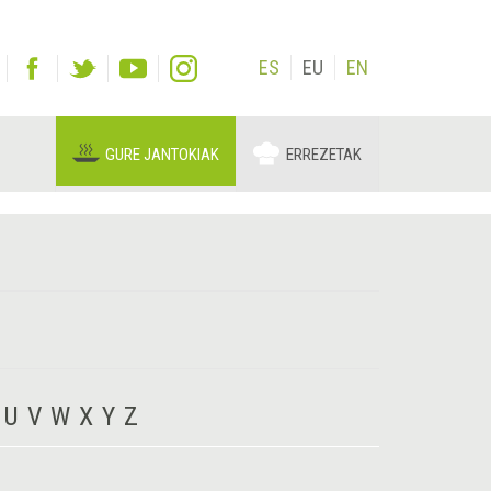
ES
EU
EN
GURE JANTOKIAK
ERREZETAK
U
V
W
X
Y
Z