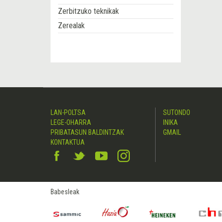
Zerbitzuko teknikak
Zerealak
LAN-POLTSA
SUTONDO
LEGE-OHARRA
INIKA
PRIBATASUN BALDINTZAK
GMAIL
KONTAKTUA
Babesleak