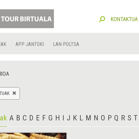
KONTAKTUA
EAK
APP JANTOKI
LAN-POLTSA
RIOA
KTUAK
iak
A
B
C
D
E
F
G
H
I
J
K
L
M
N
O
P
Q
R
S
T