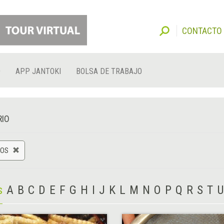
CONTACTO
O
APP JANTOKI
BOLSA DE TRABAJO
RIO
TOS
s
A
B
C
D
E
F
G
H
I
J
K
L
M
N
O
P
Q
R
S
T
U