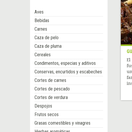
Aves
Bebidas
Carnes
Caza de pelo
Caza de pluma
GU
Cereales
El
Condimentos, especias y aditivos
fu
Conservas, encurtidos y escabeches
un
fa
Cortes de carnes
ins
Cortes de pescado
Cortes de verdura
Despojos
Frutos secos
Grasas comestibles y vinagres
Hierbas aromáticas