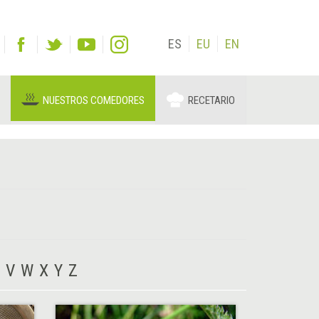
ES
EU
EN
NUESTROS COMEDORES
RECETARIO
V
W
X
Y
Z