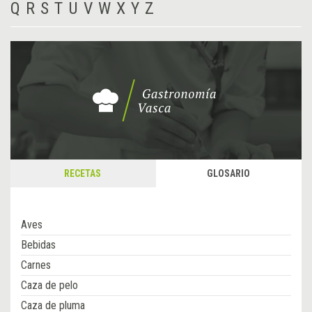
Q
R
S
T
U
V
W
X
Y
Z
RECETAS
GLOSARIO
Aves
Bebidas
Carnes
Caza de pelo
Caza de pluma