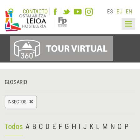
CONTACTO
ES
EU
EN
Togg
navig
GLOSARIO
INSECTOS
Todos
A
B
C
D
E
F
G
H
I
J
K
L
M
N
O
P