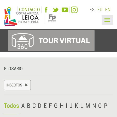
CONTACTO
ES
EU
EN
Togg
navig
GLOSARIO
INSECTOS
Todos
A
B
C
D
E
F
G
H
I
J
K
L
M
N
O
P