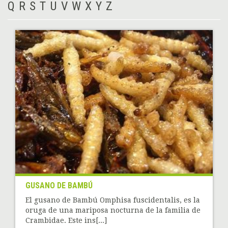
Q
R
S
T
U
V
W
X
Y
Z
GUSANO DE BAMBÚ
El gusano de Bambú Omphisa fuscidentalis, es la
oruga de una mariposa nocturna de la familia de
Crambidae. Este ins[...]