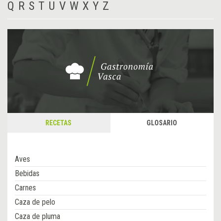
Q
R
S
T
U
V
W
X
Y
Z
RECETAS
GLOSARIO
Aves
Bebidas
Carnes
Caza de pelo
Caza de pluma