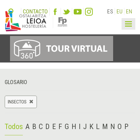
CONTACTO
ES
EU
EN
Togg
navig
GLOSARIO
INSECTOS
Todos
A
B
C
D
E
F
G
H
I
J
K
L
M
N
O
P