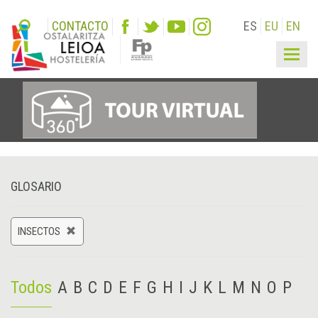
CONTACTO
ES
EU
EN
Togg
navig
GLOSARIO
INSECTOS
Todos
A
B
C
D
E
F
G
H
I
J
K
L
M
N
O
P