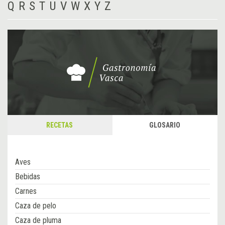
Q
R
S
T
U
V
W
X
Y
Z
RECETAS
GLOSARIO
Aves
Bebidas
Carnes
Caza de pelo
Caza de pluma