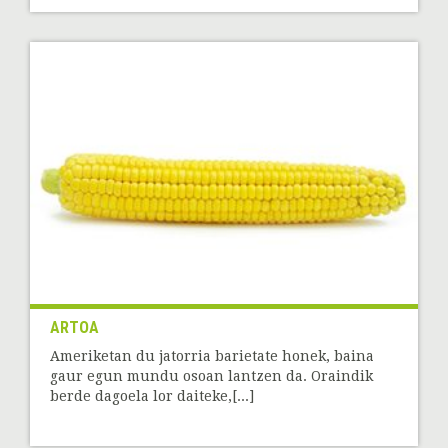
ARTOA
Ameriketan du jatorria barietate honek, baina
gaur egun mundu osoan lantzen da. Oraindik
berde dagoela lor daiteke,[...]