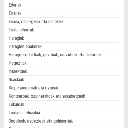
Edariak
Errailak
Esnea, esne-gaina eta esnekiak
Fruitu lehorrak
Haragiak
Haragien ebakerak
Haragi-produktuak, gazituak, ontzutuak eta fianbreak
Hegaztiak
Intsektuak
Itsaskiak
Koipe jangarriak eta ozpinak
Kontserbak, ozpinetakoak eta eskabetxeak
Lekaleak
Lumadun ehizakia
Ongailuak, espezieak eta gehigarriak