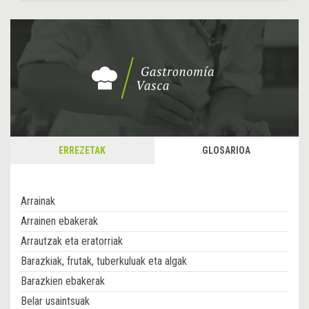
ERREZETAK
GLOSARIOA
Arrainak
Arrainen ebakerak
Arrautzak eta eratorriak
Barazkiak, frutak, tuberkuluak eta algak
Barazkien ebakerak
Belar usaintsuak