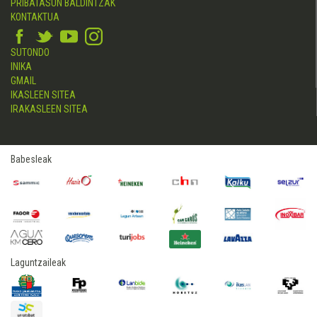
PRIBATASUN BALDINTZAK
KONTAKTUA
SUTONDO
INIKA
GMAIL
IKASLEEN SITEA
IRAKASLEEN SITEA
Babesleak
Laguntzaileak