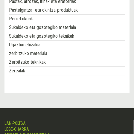
Pastak, arrozak, irinak eta eratorriak
Pastelgintza- eta okintza-produktuak
Perretxikoak
Sukaldeko eta gozotegiko materiala
Sukaldeko eta gozotegiko teknikak
Ugaztun ehizakia
zerbitzuko materiala
Zerbitzuko teknikak
Zerealak
LAN-POLTSA
LEGE-OHARRA