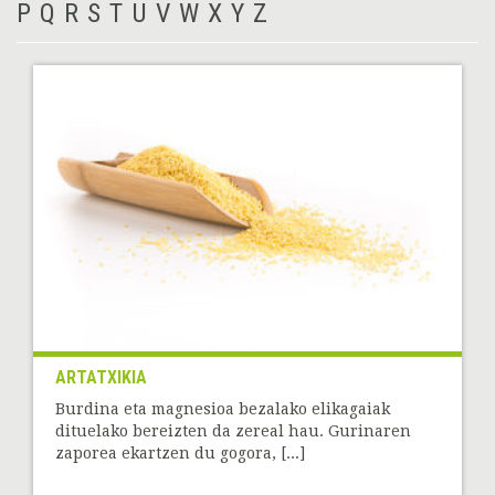
P
Q
R
S
T
U
V
W
X
Y
Z
ARTATXIKIA
Burdina eta magnesioa bezalako elikagaiak
dituelako bereizten da zereal hau. Gurinaren
zaporea ekartzen du gogora, [...]