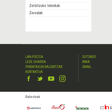
Zerbitzuko teknikak
Zerealak
LAN-POLTSA
SUTONDO
LEGE-OHARRA
INIKA
PRIBATASUN BALDINTZAK
GMAIL
KONTAKTUA
Babesleak