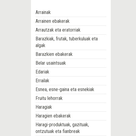
Arrainak
Arrainen ebakerak
Arrautzak eta eratorriak
Barazkiak, frutak, tuberkuluak eta
algak
Barazkien ebakerak
Belar usaintsuak
Edariak
Errailak
Esnea, esne-gaina eta esnekiak
Fruitu lehorrak
Haragiak
Haragien ebakerak
Haragi-produktuak, gazituak,
ontzutuak eta fianbreak