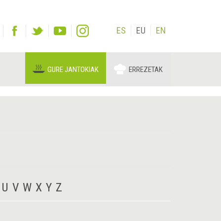
ES
EU
EN
GURE JANTOKIAK
ERREZETAK
U
V
W
X
Y
Z