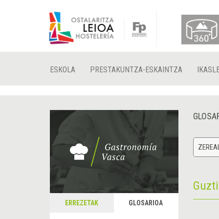
ESKOLA
PRESTAKUNTZA-ESKAINTZA
IKASL
GLOSA
ZEREA
Guzt
ERREZETAK
GLOSARIOA