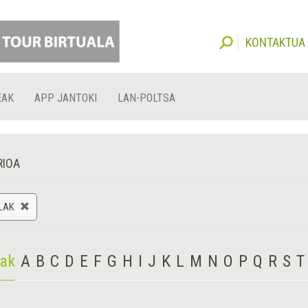
KONTAKTUA
EAK
APP JANTOKI
LAN-POLTSA
RIOA
LAK
iak
A
B
C
D
E
F
G
H
I
J
K
L
M
N
O
P
Q
R
S
T