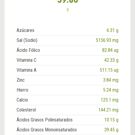
g
Azúcares
6.31 g
Sal (Sodio)
5156.93 mg
Ácido Fólico
82.84 ug
Vitamina C
42.33 g
Vitamina A
511.15 ug
Zinc
3.84 mg
Hierro
5.24 mg
Calcio
125.1 mg
Colesterol
144.21 mg
Ácidos Grasos Polinsaturados
10.15 g
Ácidos Grasos Monoinsaturados
39.45 g