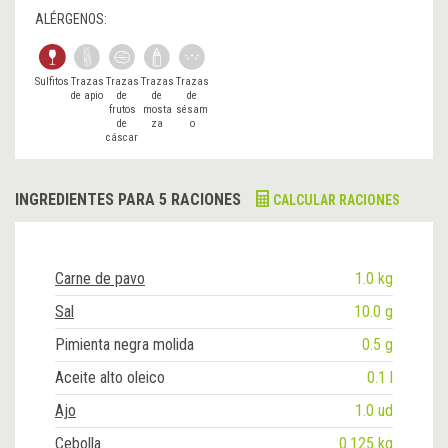
ALÉRGENOS:
Sulfitos
Trazas
Trazas
Trazas
Trazas
de apio
de
de
de
frutos
mosta
sésam
de
za
o
cáscar
a
INGREDIENTES PARA 5 RACIONES
CALCULAR RACIONES
Carne de pavo
1.0 kg
Sal
10.0 g
Pimienta negra molida
0.5 g
Aceite alto oleico
0.1 l
Ajo
1.0 ud
Cebolla
0.125 kg