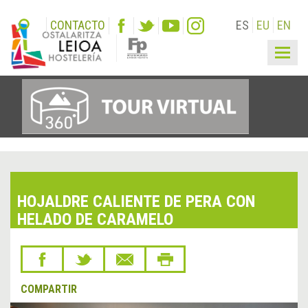
CONTACTO
ES
EU
EN
Togg
navig
HOJALDRE CALIENTE DE PERA CON
HELADO DE CARAMELO
COMPARTIR