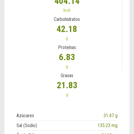
404.14
kcal
Carbohidratos
42.18
g
Proteínas
6.83
g
Grasas
21.83
g
Azúcares
31.47 g
Sal (Sodio)
135.23 mg