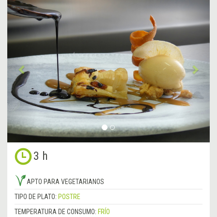
&lsaquo;
Sigu
Anterior
&rsa
3 h
APTO PARA VEGETARIANOS
TIPO DE PLATO:
POSTRE
TEMPERATURA DE CONSUMO:
FRÍO