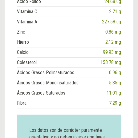
Ácido Fólico
24.68 ug
Vitamina C
2.71 g
Vitamina A
227.58 ug
Zinc
0.86 mg
Hierro
2.12 mg
Calcio
99.93 mg
Colesterol
153.78 mg
Ácidos Grasos Polinsaturados
0.96 g
Ácidos Grasos Monoinsaturados
5.85 g
Ácidos Grasos Saturados
11.01 g
Fibra
7.29 g
Los datos son de carácter puramente
orientativo y no deben usarse con fines