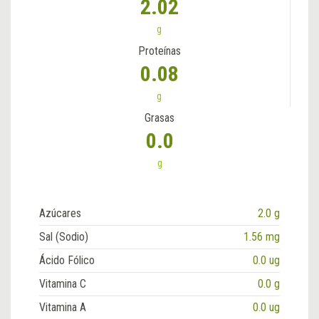
2.02
g
Proteínas
0.08
g
Grasas
0.0
g
Azúcares
2.0 g
Sal (Sodio)
1.56 mg
Ácido Fólico
0.0 ug
Vitamina C
0.0 g
Vitamina A
0.0 ug