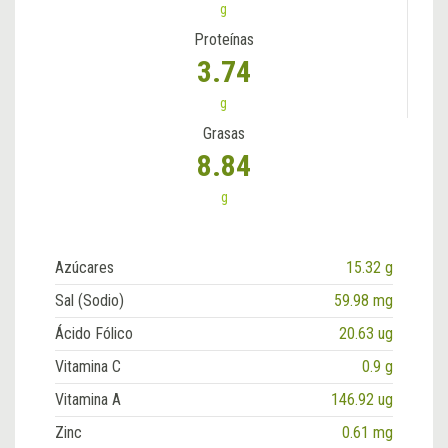
g
Proteínas
3.74
g
Grasas
8.84
g
Azúcares
15.32 g
Sal (Sodio)
59.98 mg
Ácido Fólico
20.63 ug
Vitamina C
0.9 g
Vitamina A
146.92 ug
Zinc
0.61 mg