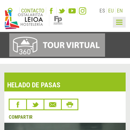
CONTACTO
ES
EU
EN
Togg
navig
HELADO DE PASAS
COMPARTIR
&lsaquo;
Sigu