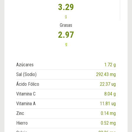
3.29
g
Grasas
2.97
g
Azúcares
1.72 g
Sal (Sodio)
292.43 mg
Ácido Fólico
22.37 ug
Vitamina C
8.04 g
Vitamina A
11.81 ug
Zinc
0.14 mg
Hierro
0.52 mg