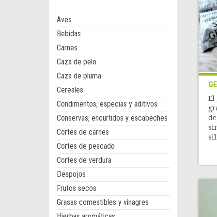
Aves
Bebidas
Carnes
Caza de pelo
Caza de pluma
GE
Cereales
El
Condimentos, especias y aditivos
gr
Conservas, encurtidos y escabeches
de
si
Cortes de carnes
sil
Cortes de pescado
Cortes de verdura
Despojos
Frutos secos
Grasas comestibles y vinagres
Hierbas aromáticas