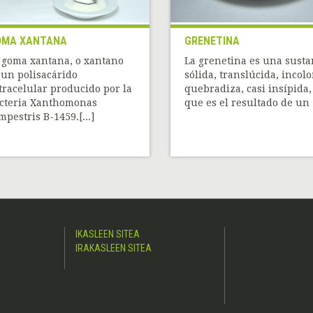
OMA XANTANA
GRENETINA
 goma xantana, o xantano
La grenetina es una susta
 un polisacárido
sólida, translúcida, incolo
tracelular producido por la
quebradiza, casi insípida,
cteria Xanthomonas
que es el resultado de un [
mpestris B-1459.[...]
IKASLEEN SITEA
IRAKASLEEN SITEA