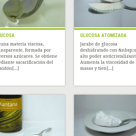
LUCOSA
GLUCOSA ATOMIZADA
 una materia viscosa,
Jarabe de glucosa
ansparente, formada por
deshidratado con &nbsp;
versos azúcares. Se obtiene
alto poder anticristalizant
diante sacarificación del
Aumenta la viscosidad de 
midón[...]
masas y tien[...]