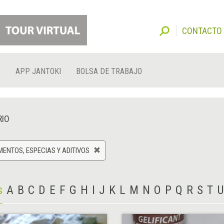
CONTACTO
O
APP JANTOKI
BOLSA DE TRABAJO
RIO
ENTOS, ESPECIAS Y ADITIVOS
s
A
B
C
D
E
F
G
H
I
J
K
L
M
N
O
P
Q
R
S
T
U