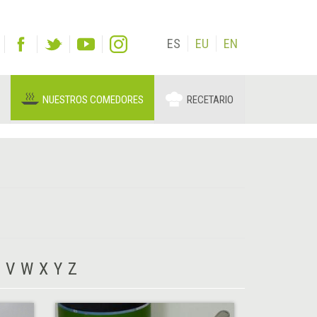
ES
EU
EN
NUESTROS COMEDORES
RECETARIO
V
W
X
Y
Z