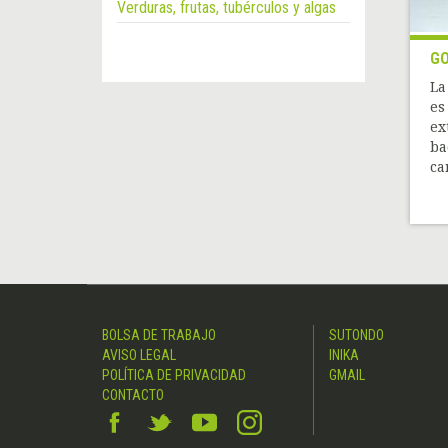
Verduras, frutas, tubérculos y algas
G
La
es
ex
ba
ca
BOLSA DE TRABAJO
SUTONDO
AVISO LEGAL
INIKA
POLÍTICA DE PRIVACIDAD
GMAIL
CONTACTO